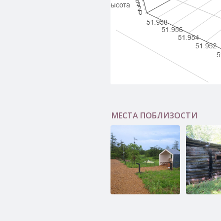
МЕСТА ПОБЛИЗОСТИ
Дагинские
Сталински
термальные
№306
источники