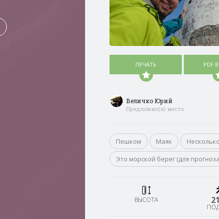
ПЕЧАТЬ
PDF 
Величко Юрий
Предложил(а) место
Пешком
Маяк
Несколько
Это морской берег (для прогноз
2
ВЫСОТА
ПО