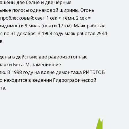
ашены две белые и две чёрные
ьные полосы одинаковой ширины. Огонь
проблесковый: свет 1 сек + тёмн. 2 сек =
видимости 9 миль (почти 17 км). Маяк работал
 по 31 декабря. В 1968 году маяк работал 2544
в.
едены в действие две радиоизотопные
марки Бета-М, заменившие
ю. В 1998 году на волне демонтажа РИТЭГОВ
о находится в ведении Гидрографической
та.