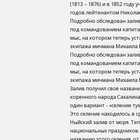
(1813 – 1876) и в 1852 году
годов лейтенантом Николае
Подробно обследован залив
под командованием капитана
мыс, на котором теперь ус
экипажа мичмана Михаила В
Подробно обследован залив
под командованием капитана
мыс, на котором теперь ус
экипажа мичмана Михаила В
Залив получил своё назван
коренного народа Сахалина 
один вариант - «селение тум
Это селение находилось в с
Ныйский залив от моря. Те
национальных праздников. 
названию этого селения, от