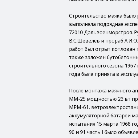
Строительство маяка было р
выполняла подрядная экспе
72010 Дальвоенморстроя. 
В.С.Шевелёв и прораб А.И.О
работ был отрыт котлован г
также заложен бутобетонн
строительного сезона 1967 
года была принята в эксплу
После монтажа маячного ап
ММ-25 мощностью 23 вт пр
МРМ-61, ветроэлектростанц
аккумуляторной батареи мар
испытания 15 марта 1968 г
90 и 91 часть I было объяв