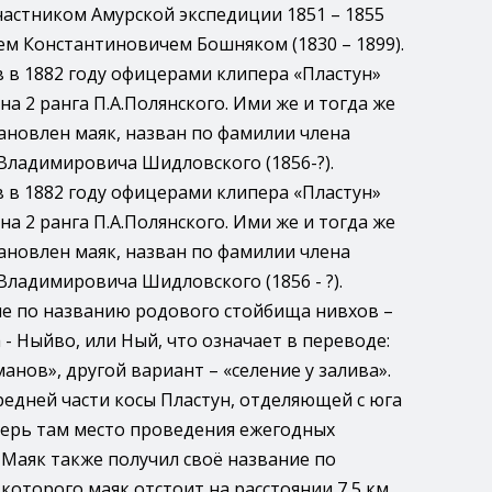
 участником Амурской экспедиции 1851 – 1855
м Константиновичем Бошняком (1830 – 1899).
 в 1882 году офицерами клипера «Пластун»
 2 ранга П.А.Полянского. Ими же и тогда же
тановлен маяк, назван по фамилии члена
ладимировича Шидловского (1856-?).
 в 1882 году офицерами клипера «Пластун»
 2 ранга П.А.Полянского. Ими же и тогда же
тановлен маяк, назван по фамилии члена
ладимировича Шидловского (1856 - ?).
ие по названию родового стойбища нивхов –
- Ныйво, или Ный, что означает в переводе:
анов», другой вариант – «селение у залива».
редней части косы Пластун, отделяющей с юга
перь там место проведения ежегодных
Маяк также получил своё название по
 которого маяк отстоит на расстоянии 7,5 км.