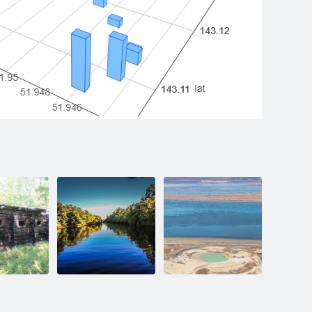
й лагерь
Сплав по реке Тымь
Ликвидированная
от с.Ныш до
скважина
пгт.Ноглики