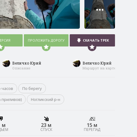
•••
ВЕРСИЯ
ПРОЛОЖИТЬ ДОРОГУ
СКАЧАТЬ ТРЕК
Величко Юрий
Величко Юрий
Описание
Маршрут на карте
 часов
По берегу
а приливов)
Ногликский р-н
1 м
23 м
15 м
ДЪЕМ
СПУСК
ПЕРЕПАД