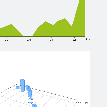
km
1.0
1.5
2.0
2.5