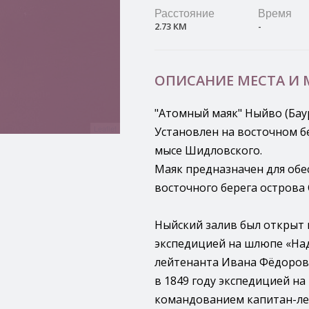
Расстояние
Время
2.73 КМ
-
ОПИСАНИЕ МЕСТА И
"Атомный маяк" Ныйво (Баур
Leaflet
Установлен на восточном бе
мысе Шидловского.
Маяк предназначен для обе
восточного берега острова 
Ныйский залив был открыт в
экспедицией на шлюпе «На
лейтенанта Ивана Фёдорови
в 1849 году экспедицией н
командованием капитан-ле