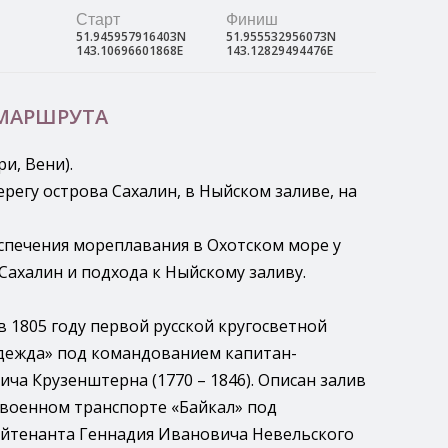
Старт
Финиш
51.945957916403N
51.955532956073N
143.10696601868E
143.12829494476E
 МАРШРУТА
и, Вени).
регу острова Сахалин, в Ныйском заливе, на
спечения мореплавания в Охотском море у
Сахалин и подхода к Ныйскому заливу.
 1805 году первой русской кругосветной
дежда» под командованием капитан-
ча Крузенштерна (1770 – 1846). Описан залив
а военном транспорте «Байкал» под
йтенанта Геннадия Ивановича Невельского