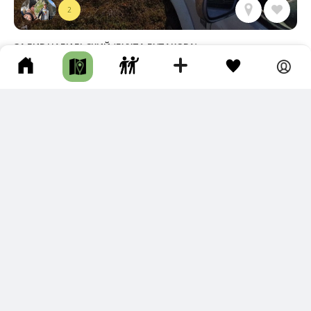
2
ЗАЛИВ НАБИЛЬСКИЙ (БУХТА БУТАКОВА)
Ногликский р-н • Длина маршрута: 4.64 км • Побережье / Бухта /
Залив / Пляж • Авто • Несколько часов • Грунтовая дорога
Новый трек