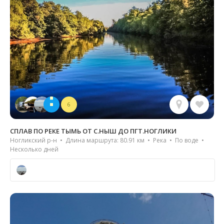
6
СПЛАВ ПО РЕКЕ ТЫМЬ ОТ С.НЫШ ДО ПГТ.НОГЛИКИ
Ногликский р-н • Длина маршрута: 80.91 км • Река • По воде •
Несколько дней