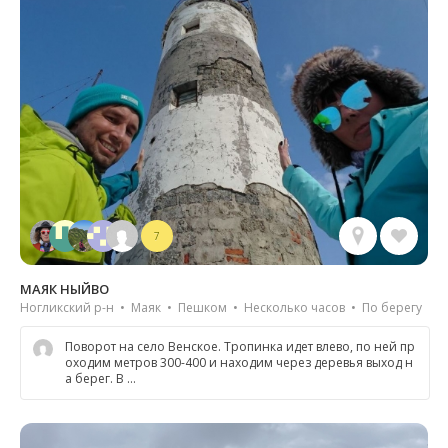
7
МАЯК НЫЙВО
Ногликский р-н • Маяк • Пешком • Несколько часов • По берегу
Поворот на село Венское. Тропинка идет влево, по ней пр
оходим метров 300-400 и находим через деревья выход н
а берег. В …