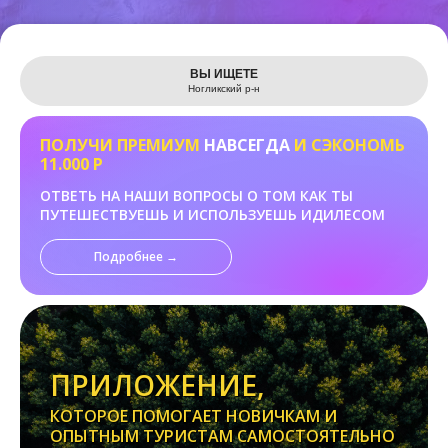
Leaflet
ВЫ ИЩЕТЕ
Ногликский р-н
ПОЛУЧИ ПРЕМИУМ
НАВСЕГДА
И СЭКОНОМЬ
11.000 Р
ОТВЕТЬ НА НАШИ ВОПРОСЫ О ТОМ КАК ТЫ
ПУТЕШЕСТВУЕШЬ И ИСПОЛЬЗУЕШЬ ИДИЛЕСОМ
Подробнее →
ПРИЛОЖЕНИЕ,
КОТОРОЕ ПОМОГАЕТ НОВИЧКАМ И
ОПЫТНЫМ ТУРИСТАМ САМОСТОЯТЕЛЬНО