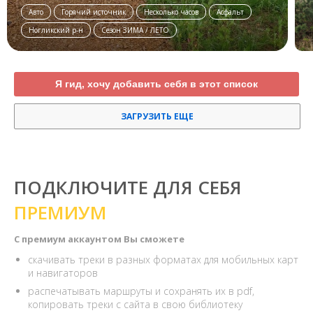
Авто
Горячий источник
Несколько часов
Асфальт
Ногликский р-н
Сезон ЗИМА / ЛЕТО
Я гид, хочу добавить себя в этот список
ЗАГРУЗИТЬ ЕЩЕ
ПОДКЛЮЧИТЕ ДЛЯ СЕБЯ
ПРЕМИУМ
С премиум аккаунтом Вы сможете
скачивать треки в разных форматах для мобильных карт
и навигаторов
распечатывать маршруты и сохранять их в pdf,
копировать треки с сайта в свою библиотеку