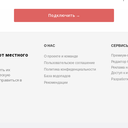
Подключить →
О НАС
СЕРВИС
от местного
Премиум-
О проекте и команде
Редактор
Пользовательское соглашение
Реклама н
ить их
Политика конфиденциальности
Доступ к 
ескую
База водопадов
Разработ
правиться в
Рекомендации