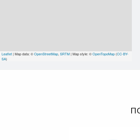
Leaflet
| Map data: ©
OpenStreetMap
,
SRTM
| Map style: ©
OpenTopoMap
(
CC-BY-
SA
)
П