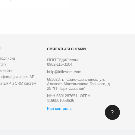
Ы
СВЯЗАТЬСЯ С НАМИ
подписка
ООО "ИдиЛесом"
8962-116-3104
 GPX
а сайте
help@idilesom.com
инфомации через API
693023, г. Южно-Сахалинск, ул.
ка ERP и CRM систем
Алексея Максимовича Горького, д
25 "IT-Парк Сахалин"
ИНН 6501287651, ОГРН
1166501059636
Все контакты
?