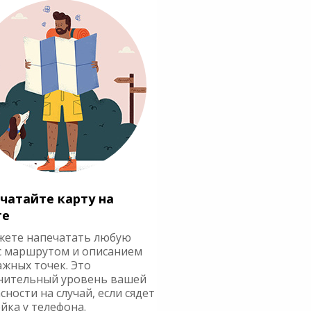
чатайте карту на
ге
жете напечатать любую
с маршрутом и описанием
ажных точек. Это
нительный уровень вашей
сности на случай, если сядет
йка у телефона.