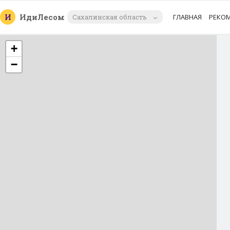
И
Иди
Лесом
Сахалинская область
ГЛАВНАЯ
РЕКО
+
−