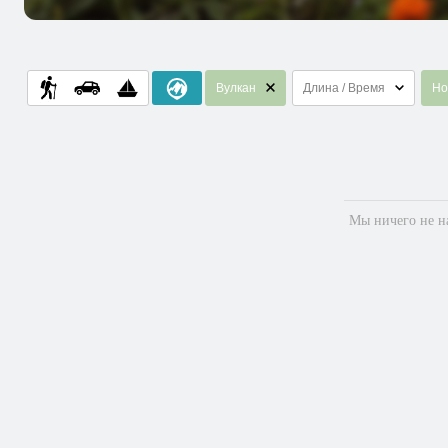
Вулкан
Длина / Время
Но
Мы ничего не на