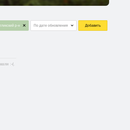
гликский р-н
По дате обновления
Добавить
шли :-(.