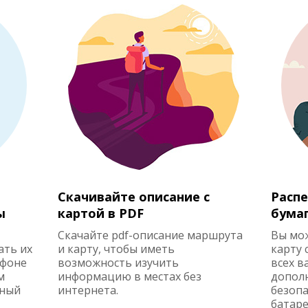
Скачивайте описание с
Распе
ы
картой в PDF
бума
Скачайте pdf-описание маршрута
Вы мо
ать их
и карту, чтобы иметь
карту 
ефоне
возможность изучить
всех в
м
информацию в местах без
допол
жный
интернета.
безопа
батаре