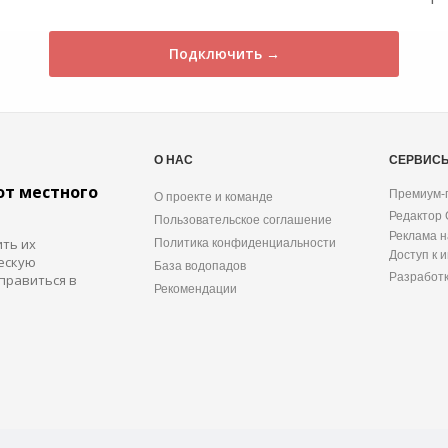
Подключить →
О НАС
СЕРВИС
от местного
Премиум-
О проекте и команде
Редактор
Пользовательское соглашение
Реклама н
ить их
Политика конфиденциальности
Доступ к 
ескую
База водопадов
Разработ
правиться в
Рекомендации