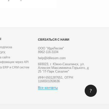
Ы
СВЯЗАТЬСЯ С НАМИ
подписка
ООО "ИдиЛесом"
8962-116-3104
 GPX
а сайте
help@idilesom.com
инфомации через API
693023, г. Южно-Сахалинск, ул.
ка ERP и CRM систем
Алексея Максимовича Горького, д
25 "IT-Парк Сахалин"
ИНН 6501287651, ОГРН
1166501059636
Все контакты
?