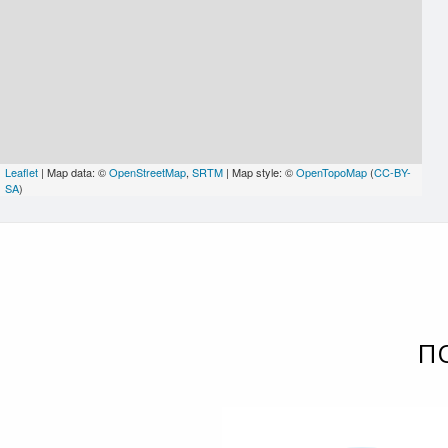
Leaflet
| Map data: ©
OpenStreetMap
,
SRTM
| Map style: ©
OpenTopoMap
(
CC-BY-
SA
)
П