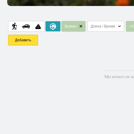
Вулкан
Длина / Время
г 
Добавить
Мы ничего не на