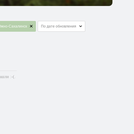
Южно-Сахалинск
По дате обновления
шли :-(.