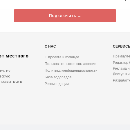
Подключить →
О НАС
СЕРВИС
от местного
Премиум-
О проекте и команде
Редактор
Пользовательское соглашение
Реклама н
ить их
Политика конфиденциальности
Доступ к 
ескую
База водопадов
Разработ
правиться в
Рекомендации