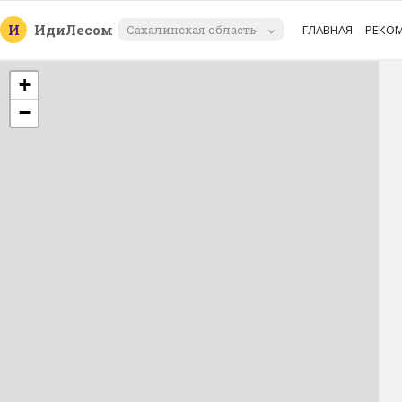
И
Иди
Лесом
Сахалинская область
ГЛАВНАЯ
РЕКО
+
−