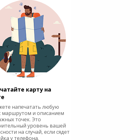
чатайте карту на
ге
жете напечатать любую
с маршрутом и описанием
ажных точек. Это
нительный уровень вашей
сности на случай, если сядет
йка у телефона.