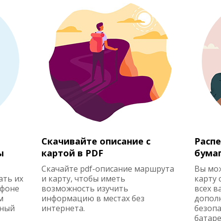
Скачивайте описание с
Распе
ы
картой в PDF
бума
Скачайте pdf-описание маршрута
Вы мо
ать их
и карту, чтобы иметь
карту 
ефоне
возможность изучить
всех в
м
информацию в местах без
допол
жный
интернета.
безопа
батаре