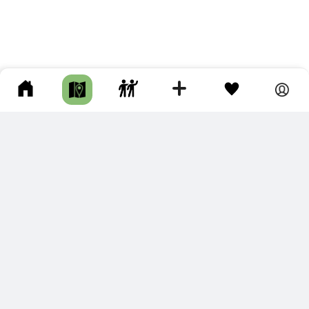
ПОДКЛЮЧИТЕ ДЛЯ СЕБЯ
ПРЕМИУМ
С премиум аккаунтом Вы сможете
скачивать треки в разных форматах для мобильных карт
и навигаторов
распечатывать маршруты и сохранять их в pdf,
копировать треки с сайта в свою библиотеку
наслаждаться сайтом без рекламы
помочь проекту и почувствовать себя лучше