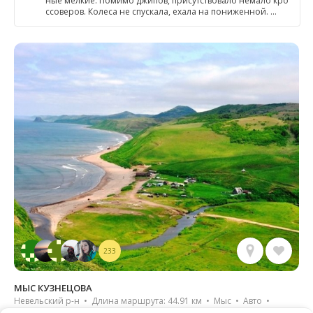
ные мелкие. Помимо джипов, присутствовало немало кро
ссоверов. Колеса не спускала, ехала на пониженной. …
233
МЫС КУЗНЕЦОВА
Невельский р-н • Длина маршрута: 44.91 км • Мыс • Авто •