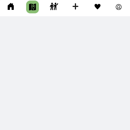
Целый день • Грунтовая дорога • По берегу
Место, которое однозначно стоит повидать! К гротам не п
рошли из-за лимита по времени. Но зато увидели и услы
шали сивучей …
4