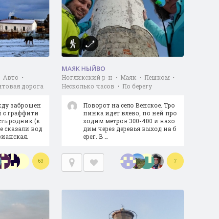
МАЯК НЫЙВО
• Авто •
Ногликский р-н • Маяк • Пешком •
нтовая дорога
Несколько часов • По берегу
жду заброшен
Поворот на село Венское. Тро
 с граффити
пинка идет влево, по ней про
сть родник (к
ходим метров 300-400 и нахо
е сказали вод
дим через деревья выход на б
зианская.
ерег. В …
63
7