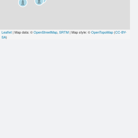
Leaflet
| Map data: ©
OpenStreetMap
,
SRTM
| Map style: ©
OpenTopoMap
(
CC-BY-
SA
)