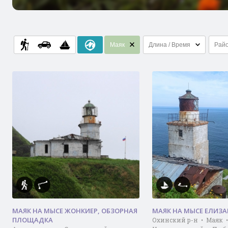
Маяк
Длина / Время
Рай
МАЯК НА МЫСЕ ЖОНКИЕР, ОБЗОРНАЯ
МАЯК НА МЫСЕ ЕЛИЗА
ПЛОЩАДКА
Охинский р-н • Маяк •