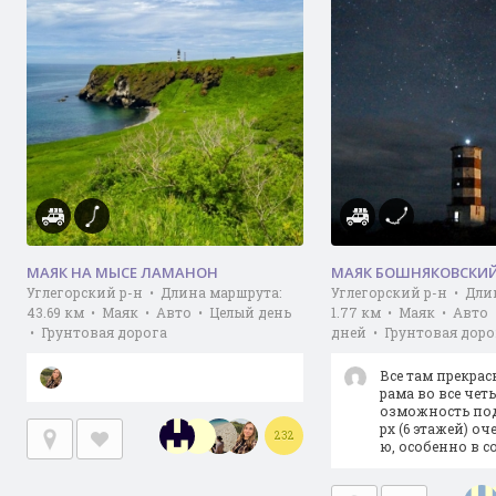
МАЯК НА МЫСЕ ЛАМАНОН
МАЯК БОШНЯКОВСКИ
Углегорский р-н • Длина маршрута:
Углегорский р-н • Дли
43.69 км • Маяк • Авто • Целый день
1.77 км • Маяк • Авто
• Грунтовая дорога
дней • Грунтовая доро
Все там прекрас
рама во все чет
озможность под
рх (6 этажей) о
232
ю, особенно в 