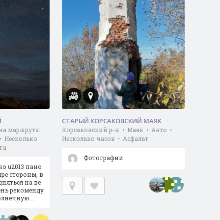
Й
СТАРЫЙ КОРСАКОВСКИЙ МАЯК
на маршрута:
Корсаковский р-н • Маяк • Авто •
 • Несколько
Несколько часов • Асфальт
га
Фотографии
но u2013 пано
ыре стороны, в
няться на ве
чень рекоменду
солнечную …