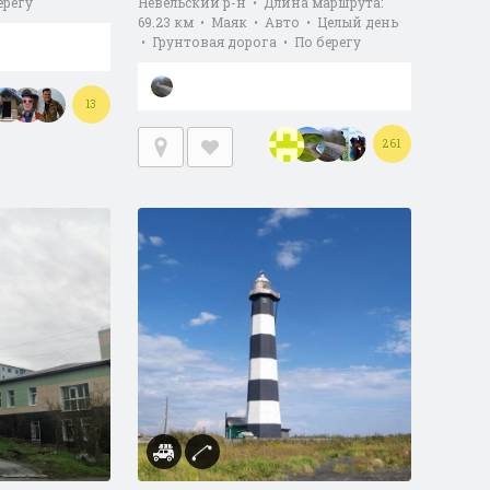
ерегу
Невельский р-н • Длина маршрута:
69.23 км • Маяк • Авто • Целый день
• Грунтовая дорога • По берегу
13
261