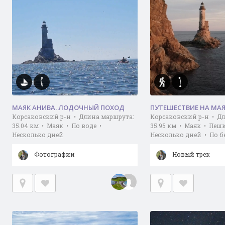
МАЯК АНИВА. ЛОДОЧНЫЙ ПОХОД
ПУТЕШЕСТВИЕ НА МАЯ
Корсаковский р-н • Длина маршрута:
Корсаковский р-н • Д
35.04 км • Маяк • По воде •
35.95 км • Маяк • Пеш
Несколько дней
Несколько дней • По б
Фотографии
Новый трек