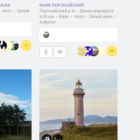
МСКА
МАЯК ПОРОНАЙСКИЙ
• Авто • Целый
Поронайский р-н • Длина маршрута:
4.23 км • Маяк • Авто • Целый день •
Асфальт
9
65