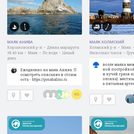
МАЯК АНИВА
МАЯК ХОЛМСКИЙ
Корсаковский р-н • Длина маршрута:
Холмский р-н • Маяк 
38.40 км • Маяк • По воде • Целый
Несколько часов • Гру
день
возле маяка ме
ной постройкой
Ежедневно на маяк Анива. П
и кучей грязи е
осмотреть описание и стоим
олонка). местны
ость - https://posahalinu.ru
а питьевая арте
402