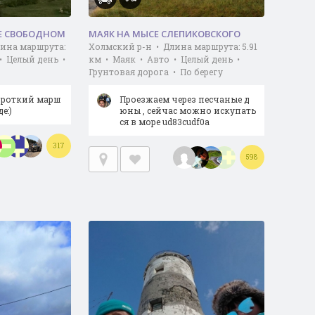
Е СВОБОДНОМ
МАЯК НА МЫСЕ СЛЕПИКОВСКОГО
лина маршрута:
Холмский р-н • Длина маршрута: 5.91
 • Целый день •
км • Маяк • Авто • Целый день •
Грунтовая дорога • По берегу
ороткий марш
Проезжаем через песчаные д
е:)
юны , сейчас можно искупать
ся в море ud83cudf0a
317
598