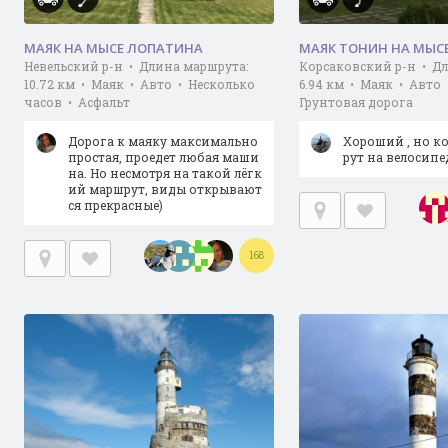
МАЯК НА МЫСЕ ЛОПАТИНА
МАЯК ТОНИН НА МЫС
Невельский р-н • Длина маршрута:
Корсаковский р-н • Д
10.72 км • Маяк • Авто • Несколько
6.94 км • Маяк • Авто
часов • Асфальт
Грунтовая дорога
Дорога к маяку максимально
Хороший , но к
простая, проедет любая маши
рут на велосипед
на. Но несмотря на такой лёгк
ий маршрут, виды открывают
ся прекрасные)
168