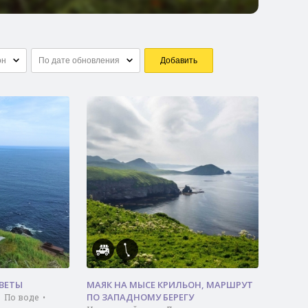
он
По дате обновления
Добавить
ВЕТЫ
МАЯК НА МЫСЕ КРИЛЬОН, МАРШРУТ
ПО ЗАПАДНОМУ БЕРЕГУ
 По воде •