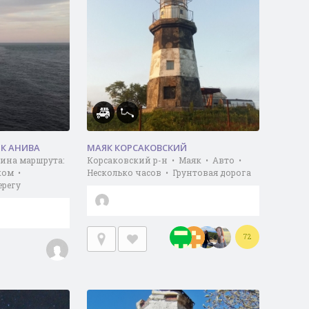
К АНИВА
МАЯК КОРСАКОВСКИЙ
лина маршрута:
Корсаковский р-н • Маяк • Авто •
ком •
Несколько часов • Грунтовая дорога
ерегу
72