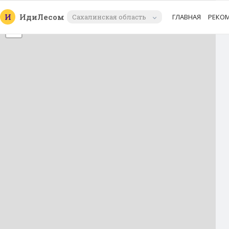
+
И
Иди
Лесом
Сахалинская область
ГЛАВНАЯ
РЕКО
−