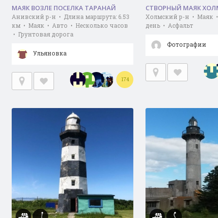
МАЯК ВОЗЛЕ ПОСЕЛКА ТАРАНАЙ
СТВОРНЫЙ МАЯК ХОЛ
Анивский р-н • Длина маршрута: 6.53
Холмский р-н • Маяк 
км • Маяк • Авто • Несколько часов
день • Асфальт
• Грунтовая дорога
Фотографии
Ульяновка
174