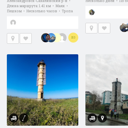
Александровск-Сахалинский р-н •
Несколько дней • По б
Длина маршрута: 1.41 км • Маяк •
Пешком • Несколько часов • Тропа
153