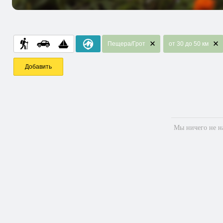
Пещера/Грот
от 30 до 50 км
Добавить
Мы ничего не на