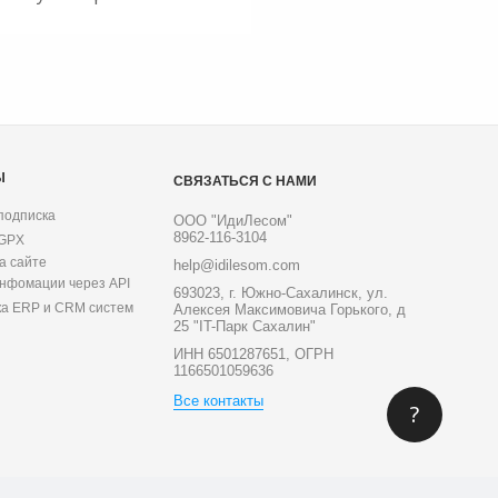
Ы
СВЯЗАТЬСЯ С НАМИ
подписка
ООО "ИдиЛесом"
8962-116-3104
 GPX
а сайте
help@idilesom.com
инфомации через API
693023, г. Южно-Сахалинск, ул.
ка ERP и CRM систем
Алексея Максимовича Горького, д
25 "IT-Парк Сахалин"
ИНН 6501287651, ОГРН
1166501059636
Все контакты
?