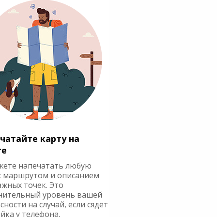
чатайте карту на
ге
жете напечатать любую
с маршрутом и описанием
ажных точек. Это
нительный уровень вашей
сности на случай, если сядет
йка у телефона.