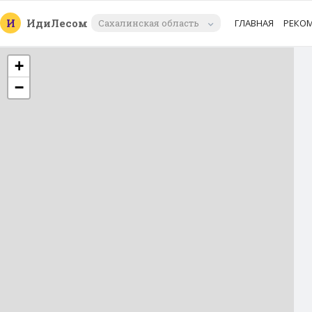
И
Иди
Лесом
Сахалинская область
ГЛАВНАЯ
РЕКО
+
−