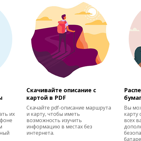
Скачивайте описание с
Распе
ы
картой в PDF
бума
Скачайте pdf-описание маршрута
Вы мо
ать их
и карту, чтобы иметь
карту 
ефоне
возможность изучить
всех в
м
информацию в местах без
допол
жный
интернета.
безопа
батаре