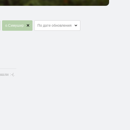
о.Cимушир
По дате обновления
шли :-(.