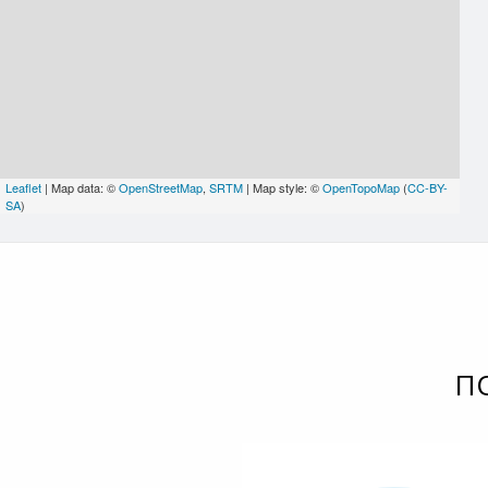
Leaflet
| Map data: ©
OpenStreetMap
,
SRTM
| Map style: ©
OpenTopoMap
(
CC-BY-
SA
)
П