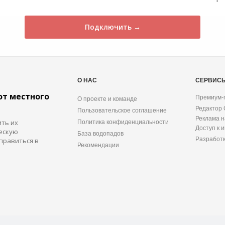
Подключить →
О НАС
СЕРВИС
от местного
Премиум-
О проекте и команде
Редактор
Пользовательское соглашение
Реклама н
ить их
Политика конфиденциальности
Доступ к 
ескую
База водопадов
Разработ
правиться в
Рекомендации