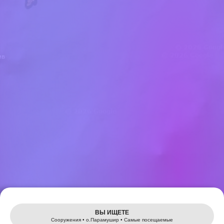
Leaflet
ВЫ ИЩЕТЕ
Сооружения • о.Парамушир • Самые посещаемые