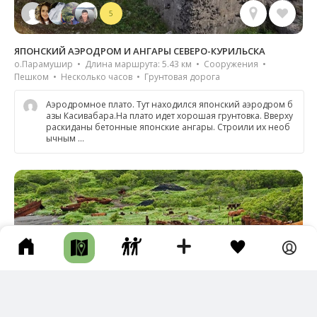
5
ЯПОНСКИЙ АЭРОДРОМ И АНГАРЫ СЕВЕРО-КУРИЛЬСКА
о.Парамушир • Длина маршрута: 5.43 км • Сооружения •
Пешком • Несколько часов • Грунтовая дорога
Аэродромное плато. Тут находился японский аэродром б
азы Касивабара.На плато идет хорошая грунтовка. Вверху
раскиданы бетонные японские ангары. Строили их необ
ычным …