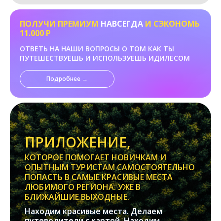
ПОЛУЧИ ПРЕМИУМ
НАВСЕГДА
И СЭКОНОМЬ
11.000 Р
ОТВЕТЬ НА НАШИ ВОПРОСЫ О ТОМ КАК ТЫ
ПУТЕШЕСТВУЕШЬ И ИСПОЛЬЗУЕШЬ ИДИЛЕСОМ
Подробнее →
ПРИЛОЖЕНИЕ,
КОТОРОЕ ПОМОГАЕТ НОВИЧКАМ И
ОПЫТНЫМ ТУРИСТАМ САМОСТОЯТЕЛЬНО
ПОПАСТЬ В САМЫЕ КРАСИВЫЕ МЕСТА
ЛЮБИМОГО РЕГИОНА. УЖЕ В
БЛИЖАЙШИЕ ВЫХОДНЫЕ.
Находим красивые места. Делаем
путеводители с картой. Находим