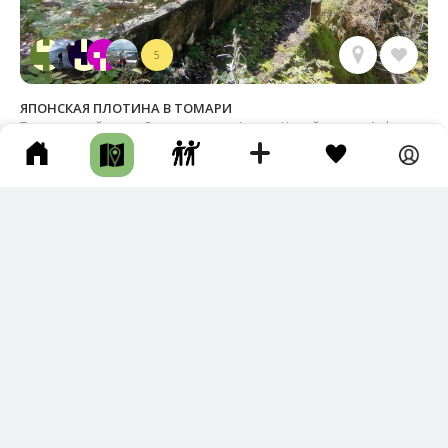
5
ЯПОНСКАЯ ПЛОТИНА В ТОМАРИ
Томаринский р-н • Сооружения • Авто • Целый день • Асфальт
• Грунтовая дорога
Поездка была в мае. Бурной растительности ещё нет, мест
ами в оврагах снег. Место найти не сложно. Можно пройт
и по …