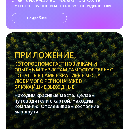
ОТВЕТЬ НА НАШИ ВОПРОСЫ О ТОМ КАК ТЫ
ПУТЕШЕСТВУЕШЬ И ИСПОЛЬЗУЕШЬ ИДИЛЕСОМ
Подробнее →
ПРИЛОЖЕНИЕ,
КОТОРОЕ ПОМОГАЕТ НОВИЧКАМ И
ОПЫТНЫМ ТУРИСТАМ САМОСТОЯТЕЛЬНО
ПОПАСТЬ В САМЫЕ КРАСИВЫЕ МЕСТА
ЛЮБИМОГО РЕГИОНА. УЖЕ В
БЛИЖАЙШИЕ ВЫХОДНЫЕ.
Находим красивые места. Делаем
путеводители с картой. Находим
компанию. Отслеживаем состояние
маршрута.