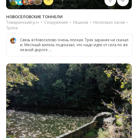
16
НОВОСЕЛОВСКИЕ ТОННЕЛИ
Томаринский р-н • Сооружения • Пешком • Несколько часов •
Тропа
Связь в Новоселово очень плохая. Трек заранее не скачал
и. Местный житель подсказал, что надо идти от села по же
лезной дороге …