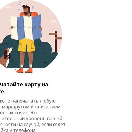
чатайте карту на
ге
жете напечатать любую
с маршрутом и описанием
ажных точек. Это
нительный уровень вашей
сности на случай, если сядет
йка у телефона.