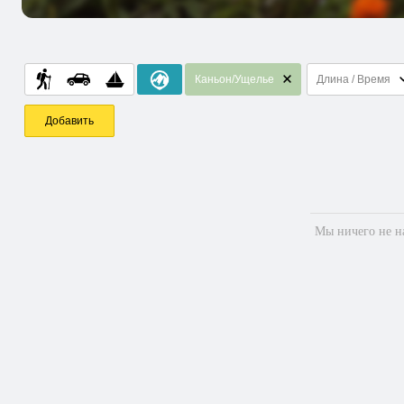
Каньон/Ущелье
Длина / Время
Добавить
Мы ничего не на