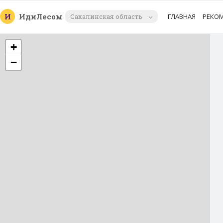
И
Иди
Лесом
Сахалинская область
ГЛАВНАЯ
РЕКО
+
−