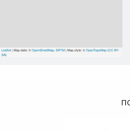
Leaflet
| Map data: ©
OpenStreetMap
,
SRTM
| Map style: ©
OpenTopoMap
(
CC-BY-
SA
)
П