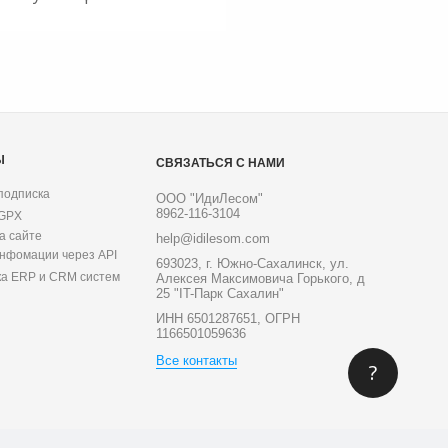
Ы
СВЯЗАТЬСЯ С НАМИ
подписка
ООО "ИдиЛесом"
8962-116-3104
 GPX
а сайте
help@idilesom.com
инфомации через API
693023, г. Южно-Сахалинск, ул.
ка ERP и CRM систем
Алексея Максимовича Горького, д
25 "IT-Парк Сахалин"
ИНН 6501287651, ОГРН
1166501059636
Все контакты
?