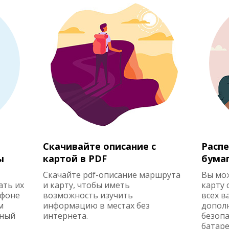
Скачивайте описание с
Распе
ы
картой в PDF
бума
Скачайте pdf-описание маршрута
Вы мо
ать их
и карту, чтобы иметь
карту 
ефоне
возможность изучить
всех в
м
информацию в местах без
допол
жный
интернета.
безопа
батаре