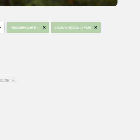
Томаринский р-н
Самые посещаемые
шли :-(.