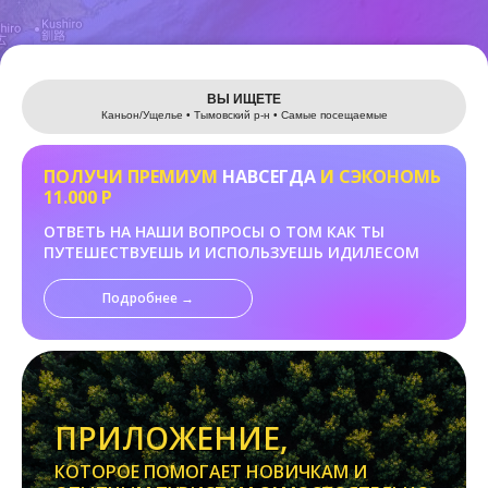
Leaflet
ВЫ ИЩЕТЕ
Каньон/Ущелье • Тымовский р-н • Самые посещаемые
ПОЛУЧИ ПРЕМИУМ
НАВСЕГДА
И СЭКОНОМЬ
11.000 Р
ОТВЕТЬ НА НАШИ ВОПРОСЫ О ТОМ КАК ТЫ
ПУТЕШЕСТВУЕШЬ И ИСПОЛЬЗУЕШЬ ИДИЛЕСОМ
Подробнее →
ПРИЛОЖЕНИЕ,
КОТОРОЕ ПОМОГАЕТ НОВИЧКАМ И