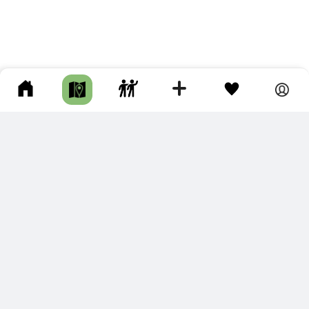
ПОДКЛЮЧИТЕ ДЛЯ СЕБЯ
ПРЕМИУМ
С премиум аккаунтом Вы сможете
скачивать треки в разных форматах для мобильных карт
и навигаторов
распечатывать маршруты и сохранять их в pdf,
копировать треки с сайта в свою библиотеку
наслаждаться сайтом без рекламы
помочь проекту и почувствовать себя лучше