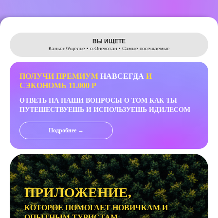
Leaflet
ВЫ ИЩЕТЕ
Каньон/Ущелье • о.Онекотан • Самые посещаемые
ПОЛУЧИ ПРЕМИУМ
НАВСЕГДА
И
СЭКОНОМЬ 11.000 Р
ОТВЕТЬ НА НАШИ ВОПРОСЫ О ТОМ КАК ТЫ
ПУТЕШЕСТВУЕШЬ И ИСПОЛЬЗУЕШЬ ИДИЛЕСОМ
Подробнее →
ПРИЛОЖЕНИЕ,
КОТОРОЕ ПОМОГАЕТ НОВИЧКАМ И
ОПЫТНЫМ ТУРИСТАМ