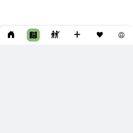
ПОДКЛЮЧИТЕ ДЛЯ СЕБЯ
ПРЕМИУМ
С премиум аккаунтом Вы сможете
скачивать треки в разных форматах для мобильных карт и
навигаторов
распечатывать маршруты и сохранять их в pdf,
копировать треки с сайта в свою библиотеку
наслаждаться сайтом без рекламы
помочь проекту и почувствовать себя лучше