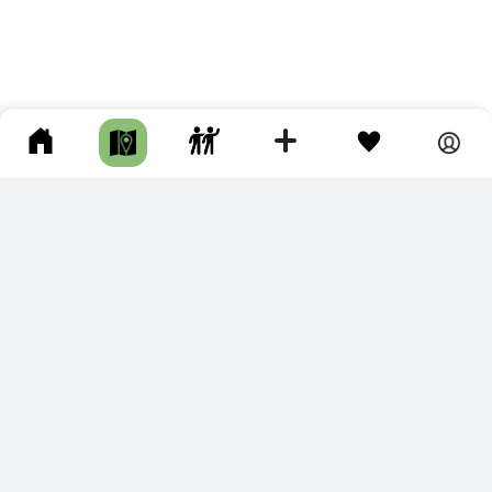
ПОДКЛЮЧИТЕ ДЛЯ СЕБЯ
ПРЕМИУМ
С премиум аккаунтом Вы сможете
скачивать треки в разных форматах для мобильных карт
и навигаторов
распечатывать маршруты и сохранять их в pdf,
копировать треки с сайта в свою библиотеку
наслаждаться сайтом без рекламы
помочь проекту и почувствовать себя лучше