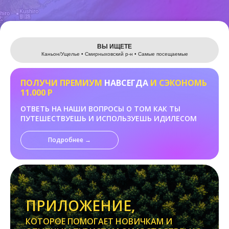
Leaflet
ВЫ ИЩЕТЕ
Каньон/Ущелье • Смирныховский р-н • Самые посещаемые
ПОЛУЧИ ПРЕМИУМ
НАВСЕГДА
И СЭКОНОМЬ
11.000 Р
ОТВЕТЬ НА НАШИ ВОПРОСЫ О ТОМ КАК ТЫ
ПУТЕШЕСТВУЕШЬ И ИСПОЛЬЗУЕШЬ ИДИЛЕСОМ
Подробнее →
ПРИЛОЖЕНИЕ,
КОТОРОЕ ПОМОГАЕТ НОВИЧКАМ И