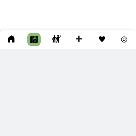
ПОДКЛЮЧИТЕ ДЛЯ СЕБЯ
ПРЕМИУМ
С премиум аккаунтом Вы сможете
скачивать треки в разных форматах для мобильных карт
и навигаторов
распечатывать маршруты и сохранять их в pdf,
копировать треки с сайта в свою библиотеку
наслаждаться сайтом без рекламы
помочь проекту и почувствовать себя лучше