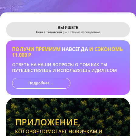
Leaflet
ВЫ ИЩЕТЕ
Река • Тымовский р-н • Самые посещаемые
ПОЛУЧИ ПРЕМИУМ
НАВСЕГДА
И СЭКОНОМЬ
11.000 Р
ОТВЕТЬ НА НАШИ ВОПРОСЫ О ТОМ КАК ТЫ
ПУТЕШЕСТВУЕШЬ И ИСПОЛЬЗУЕШЬ ИДИЛЕСОМ
Подробнее →
ПРИЛОЖЕНИЕ,
КОТОРОЕ ПОМОГАЕТ НОВИЧКАМ И