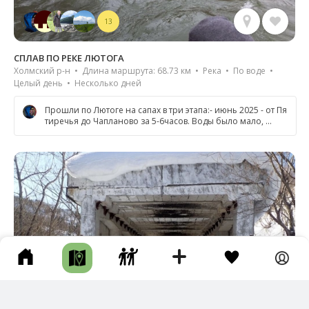
13
СПЛАВ ПО РЕКЕ ЛЮТОГА
Холмский р-н • Длина маршрута: 68.73 км • Река • По воде •
Целый день • Несколько дней
Прошли по Лютоге на сапах в три этапа:- июнь 2025 - от Пя
тиречья до Чапланово за 5-6часов. Воды было мало, …