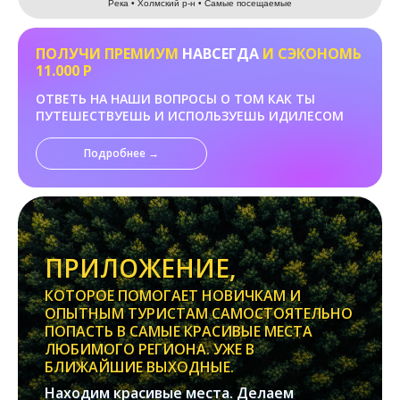
Река • Холмский р-н • Самые посещаемые
ПОЛУЧИ ПРЕМИУМ
НАВСЕГДА
И СЭКОНОМЬ
11.000 Р
ОТВЕТЬ НА НАШИ ВОПРОСЫ О ТОМ КАК ТЫ
ПУТЕШЕСТВУЕШЬ И ИСПОЛЬЗУЕШЬ ИДИЛЕСОМ
Подробнее →
ПРИЛОЖЕНИЕ,
КОТОРОЕ ПОМОГАЕТ НОВИЧКАМ И
ОПЫТНЫМ ТУРИСТАМ САМОСТОЯТЕЛЬНО
ПОПАСТЬ В САМЫЕ КРАСИВЫЕ МЕСТА
ЛЮБИМОГО РЕГИОНА. УЖЕ В
БЛИЖАЙШИЕ ВЫХОДНЫЕ.
Находим красивые места. Делаем