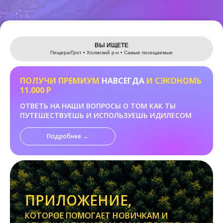
Leaflet
ВЫ ИЩЕТЕ
Пещера/Грот • Холмский р-н • Самые посещаемые
ПОЛУЧИ ПРЕМИУМ
НАВСЕГДА
И СЭКОНОМЬ
11.000 Р
ОТВЕТЬ НА НАШИ ВОПРОСЫ О ТОМ КАК ТЫ
ПУТЕШЕСТВУЕШЬ И ИСПОЛЬЗУЕШЬ ИДИЛЕСОМ
Подробнее →
ПРИЛОЖЕНИЕ,
КОТОРОЕ ПОМОГАЕТ НОВИЧКАМ И