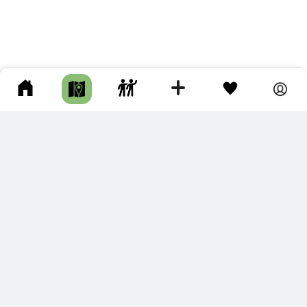
ПОДКЛЮЧИТЕ ДЛЯ СЕБЯ
ПРЕМИУМ
С премиум аккаунтом Вы сможете
скачивать треки в разных форматах для мобильных карт
и навигаторов
распечатывать маршруты и сохранять их в pdf,
копировать треки с сайта в свою библиотеку
наслаждаться сайтом без рекламы
помочь проекту и почувствовать себя лучше