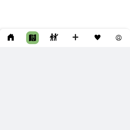
ПОДКЛЮЧИТЕ ДЛЯ СЕБЯ
ПРЕМИУМ
С премиум аккаунтом Вы сможете
скачивать треки в разных форматах для мобильных карт
и навигаторов
распечатывать маршруты и сохранять их в pdf,
копировать треки с сайта в свою библиотеку
наслаждаться сайтом без рекламы
помочь проекту и почувствовать себя лучше