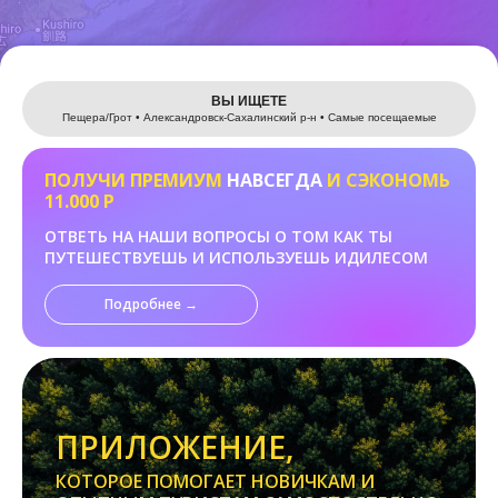
Leaflet
ВЫ ИЩЕТЕ
Пещера/Грот • Александровск-Сахалинский р-н • Самые посещаемые
ПОЛУЧИ ПРЕМИУМ
НАВСЕГДА
И СЭКОНОМЬ
11.000 Р
ОТВЕТЬ НА НАШИ ВОПРОСЫ О ТОМ КАК ТЫ
ПУТЕШЕСТВУЕШЬ И ИСПОЛЬЗУЕШЬ ИДИЛЕСОМ
Подробнее →
ПРИЛОЖЕНИЕ,
КОТОРОЕ ПОМОГАЕТ НОВИЧКАМ И