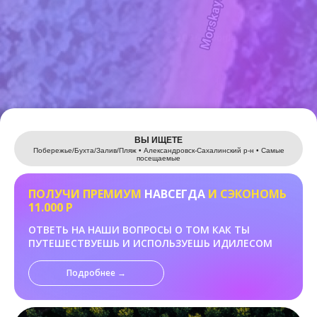
Leaflet
ВЫ ИЩЕТЕ
Побережье/Бухта/Залив/Пляж • Александровск-Сахалинский р-н • Самые
посещаемые
ПОЛУЧИ ПРЕМИУМ
НАВСЕГДА
И СЭКОНОМЬ
11.000 Р
ОТВЕТЬ НА НАШИ ВОПРОСЫ О ТОМ КАК ТЫ
ПУТЕШЕСТВУЕШЬ И ИСПОЛЬЗУЕШЬ ИДИЛЕСОМ
Подробнее →