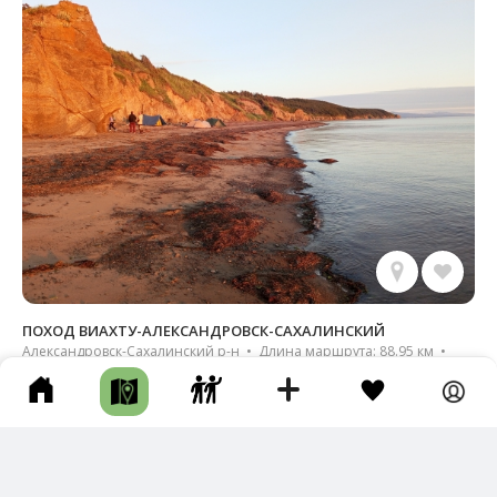
ПОХОД ВИАХТУ-АЛЕКСАНДРОВСК-САХАЛИНСКИЙ
Александровск-Сахалинский р-н • Длина маршрута: 88.95 км •
Побережье / Бухта / Залив / Пляж • Пешком • Больше недели •
Тропа
Новый трек