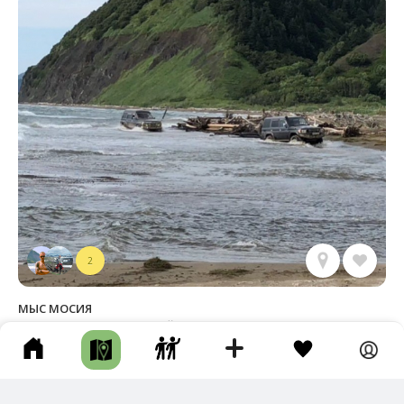
2
МЫС МОСИЯ
Александровск-Сахалинский р-н • Мыс • Пешком • Несколько
дней • По берегу
Поездка на мыс Мосия