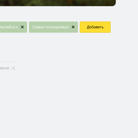
льский р-н
Самые посещаемые
Добавить
шли :-(.