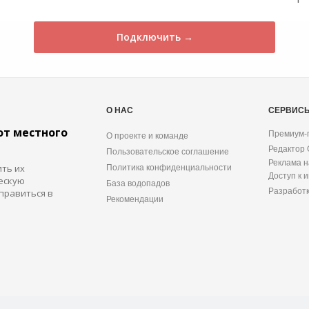
Подключить →
О НАС
СЕРВИС
от местного
Премиум-
О проекте и команде
Редактор
Пользовательское соглашение
Реклама н
ить их
Политика конфиденциальности
Доступ к 
ескую
База водопадов
Разработ
правиться в
Рекомендации