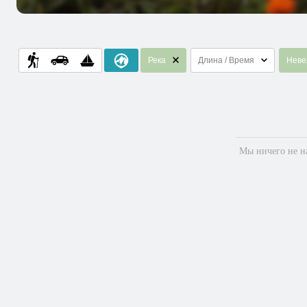
Река
Длина / Время
Неве
Мы ничего не на