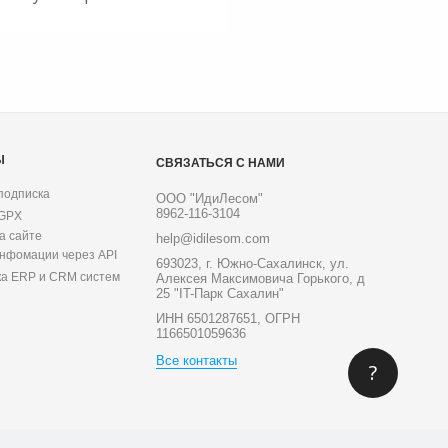
Ы
СВЯЗАТЬСЯ С НАМИ
подписка
ООО "ИдиЛесом"
8962-116-3104
 GPX
а сайте
help@idilesom.com
инфомации через API
693023, г. Южно-Сахалинск, ул.
ка ERP и CRM систем
Алексея Максимовича Горького, д
25 "IT-Парк Сахалин"
ИНН 6501287651, ОГРН
1166501059636
Все контакты
?