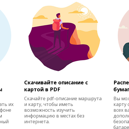
Скачивайте описание с
Распе
ы
картой в PDF
бума
Скачайте pdf-описание маршрута
Вы мо
ать их
и карту, чтобы иметь
карту 
ефоне
возможность изучить
всех в
м
информацию в местах без
допол
жный
интернета.
безопа
батаре