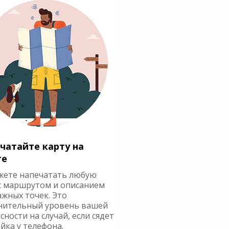
чатайте карту на
ге
жете напечатать любую
с маршрутом и описанием
ажных точек. Это
нительный уровень вашей
сности на случай, если сядет
йка у телефона.