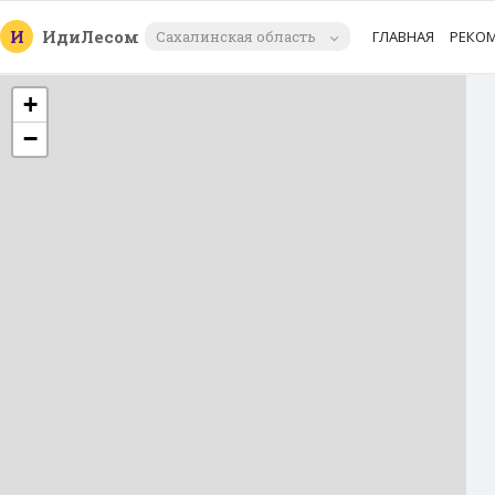
И
Иди
Лесом
Сахалинская область
ГЛАВНАЯ
РЕКО
+
−