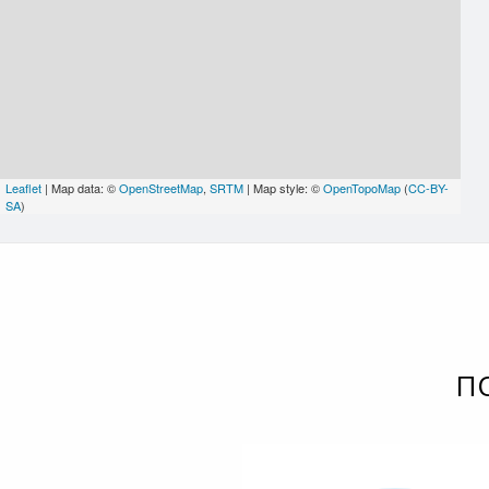
Leaflet
| Map data: ©
OpenStreetMap
,
SRTM
| Map style: ©
OpenTopoMap
(
CC-BY-
SA
)
П