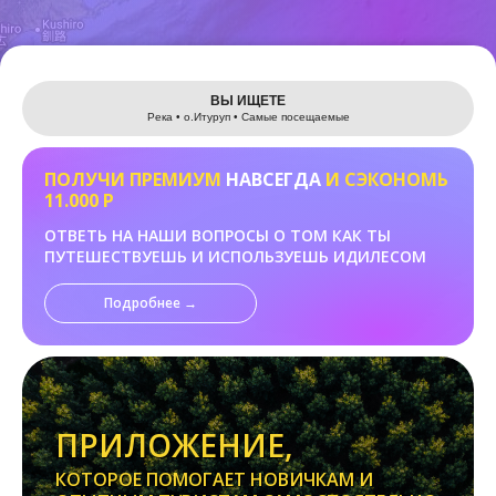
Leaflet
ВЫ ИЩЕТЕ
Река • о.Итуруп • Самые посещаемые
ПОЛУЧИ ПРЕМИУМ
НАВСЕГДА
И СЭКОНОМЬ
11.000 Р
ОТВЕТЬ НА НАШИ ВОПРОСЫ О ТОМ КАК ТЫ
ПУТЕШЕСТВУЕШЬ И ИСПОЛЬЗУЕШЬ ИДИЛЕСОМ
Подробнее →
ПРИЛОЖЕНИЕ,
КОТОРОЕ ПОМОГАЕТ НОВИЧКАМ И