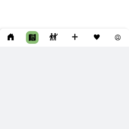
ПОДКЛЮЧИТЕ ДЛЯ СЕБЯ
ПРЕМИУМ
С премиум аккаунтом Вы сможете
скачивать треки в разных форматах для мобильных карт
и навигаторов
распечатывать маршруты и сохранять их в pdf,
копировать треки с сайта в свою библиотеку
наслаждаться сайтом без рекламы
помочь проекту и почувствовать себя лучше