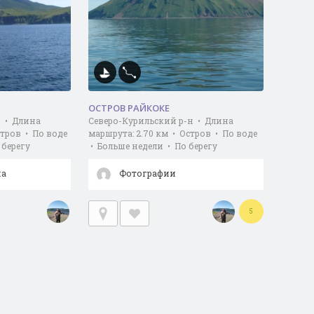
ОСТРОВ РАЙКОКЕ
н • Длина
Северо-Курильский р-н • Длина
стров • По воде
маршрута: 2.70 км • Остров • По воде
 берегу
• Больше недели • По берегу
на
Фотографии
5