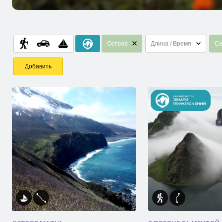
Остров
Длина / Время
Се
Добавить