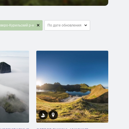
веро-Курильский р-н
По дате обновления