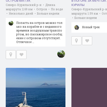
ОСТРОВ МАТУА
В ПОГОНЕ ЗА МЕЧТОЙ
КУРИЛЫ
Северо-Курильский р-н • Длина
маршрута: 2.69 км • Остров • По воде
Северо-Курильский р-
• Несколько дней • Больше недели
маршрута: 1.59 км • О
• Больше недели
Попасть на остров можно тол
ько на корабле и с недавного
Новый трек
времени воздушным транспо
ртом, но пассажирское сообщ
ение с островом отсутствует.
Отличное …