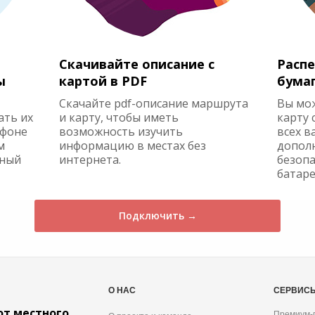
Скачивайте описание с
Распе
ы
картой в PDF
бума
Скачайте pdf-описание маршрута
Вы мо
ать их
и карту, чтобы иметь
карту 
ефоне
возможность изучить
всех в
м
информацию в местах без
допол
жный
интернета.
безопа
батаре
Подключить →
О НАС
СЕРВИС
от местного
Премиум-