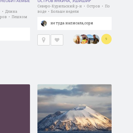
. НЕОБИТАЕМЫЕ
ОСТРОВ ЯНКИЧА, УШИШИР
Северо-Курильский р-н • Остров • По
н • Длина
воде • Больше недели
стров • Пешком
не туда написала,сори
9