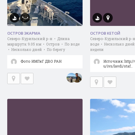
ОСТРОВ ЭКАРМА
ОСТРОВ КЕТОЙ
Северо-Курильский р-н • Длина
Северо-Курильский р-н
маршрута: 9.05 км • Остров • По воде
воде • Несколько дней
• Несколько дней • По берегу
недели
Фото ИМГиГ ДВО РАН
Источник: http:/
u/ivs/lavdi/staf..