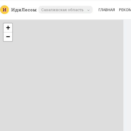
И
Иди
Лесом
Сахалинская область
ГЛАВНАЯ
РЕКО
+
−