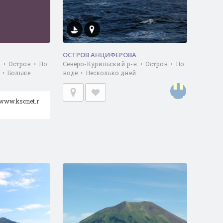
ОСТРОВ АНЦИФЕРОВА
 • Остров • По
Северо-Курильский р-н • Остров • По
 • Больше
воде • Несколько дней
/www.kscnet.r