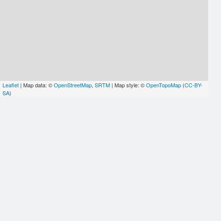
Leaflet
| Map data: ©
OpenStreetMap
,
SRTM
| Map style: ©
OpenTopoMap
(
CC-BY-
SA
)