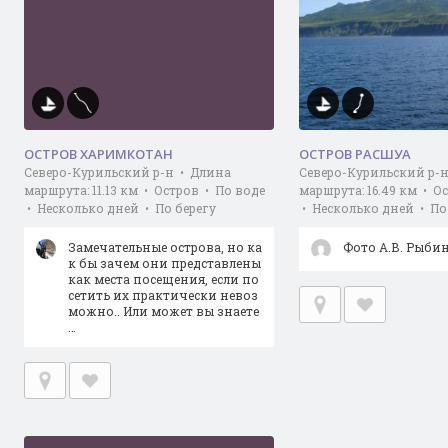
ОСТРОВ ХАРИМКОТАН
ОСТРОВ РАСШУА
Северо-Курильский р-н • Длина
Северо-Курильский р-
маршрута: 11.13 км • Остров • По воде
маршрута: 16.49 км • О
• Несколько дней • По берегу
• Несколько дней • По
Замечательные острова, но ка
Фото А.В. Рыби
к бы зачем они представлены
как места посещения, если по
сетить их практически невоз
можно.. Или может вы знаете
…