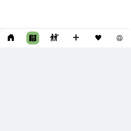
ПОДКЛЮЧИТЕ ДЛЯ СЕБЯ
ПРЕМИУМ
С премиум аккаунтом Вы сможете
скачивать треки в разных форматах для мобильных карт
и навигаторов
распечатывать маршруты и сохранять их в pdf,
копировать треки с сайта в свою библиотеку
наслаждаться сайтом без рекламы
помочь проекту и почувствовать себя лучше