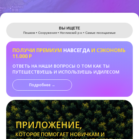
Leaflet
ВЫ ИЩЕТЕ
Пешком • Сооружения • Ногликский р-н • Самые посещаемые
ПОЛУЧИ ПРЕМИУМ
НАВСЕГДА
И СЭКОНОМЬ
11.000 Р
ОТВЕТЬ НА НАШИ ВОПРОСЫ О ТОМ КАК ТЫ
ПУТЕШЕСТВУЕШЬ И ИСПОЛЬЗУЕШЬ ИДИЛЕСОМ
Подробнее →
ПРИЛОЖЕНИЕ,
КОТОРОЕ ПОМОГАЕТ НОВИЧКАМ И