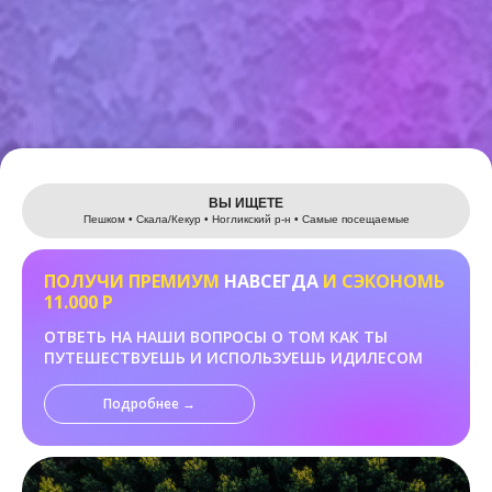
Leaflet
ВЫ ИЩЕТЕ
Пешком • Скала/Кекур • Ногликский р-н • Самые посещаемые
ПОЛУЧИ ПРЕМИУМ
НАВСЕГДА
И СЭКОНОМЬ
11.000 Р
ОТВЕТЬ НА НАШИ ВОПРОСЫ О ТОМ КАК ТЫ
ПУТЕШЕСТВУЕШЬ И ИСПОЛЬЗУЕШЬ ИДИЛЕСОМ
Подробнее →