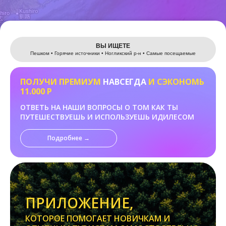
Leaflet
ВЫ ИЩЕТЕ
Пешком • Горячие источники • Ногликский р-н • Самые посещаемые
ПОЛУЧИ ПРЕМИУМ
НАВСЕГДА
И СЭКОНОМЬ
11.000 Р
ОТВЕТЬ НА НАШИ ВОПРОСЫ О ТОМ КАК ТЫ
ПУТЕШЕСТВУЕШЬ И ИСПОЛЬЗУЕШЬ ИДИЛЕСОМ
Подробнее →
ПРИЛОЖЕНИЕ,
КОТОРОЕ ПОМОГАЕТ НОВИЧКАМ И