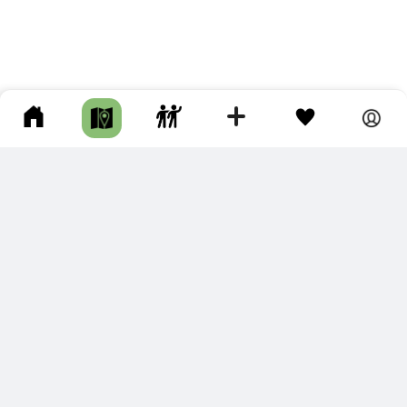
ПОДКЛЮЧИТЕ ДЛЯ СЕБЯ
ПРЕМИУМ
С премиум аккаунтом Вы сможете
скачивать треки в разных форматах для мобильных карт
и навигаторов
распечатывать маршруты и сохранять их в pdf,
копировать треки с сайта в свою библиотеку
наслаждаться сайтом без рекламы
помочь проекту и почувствовать себя лучше