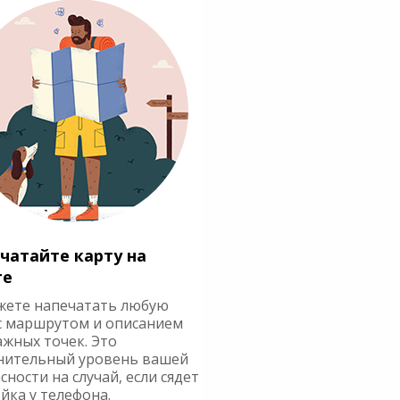
чатайте карту на
ге
жете напечатать любую
с маршрутом и описанием
ажных точек. Это
нительный уровень вашей
сности на случай, если сядет
йка у телефона.