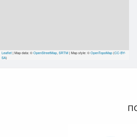
Leaflet
| Map data: ©
OpenStreetMap
,
SRTM
| Map style: ©
OpenTopoMap
(
CC-BY-
SA
)
П