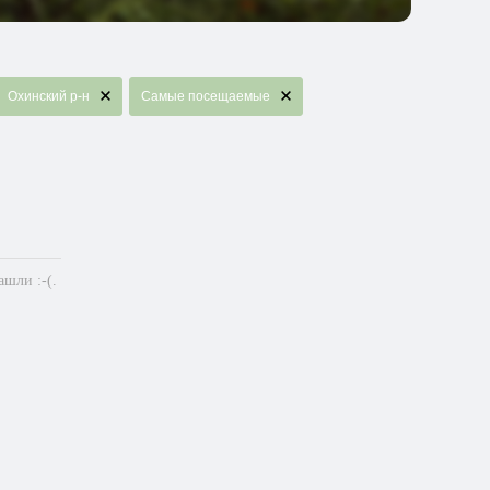
Охинский р-н
Самые посещаемые
шли :-(.