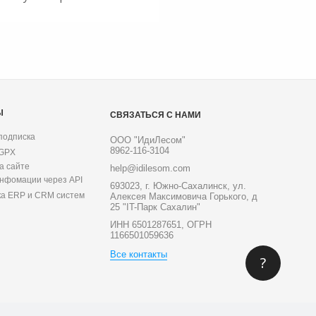
Ы
СВЯЗАТЬСЯ С НАМИ
подписка
ООО "ИдиЛесом"
8962-116-3104
 GPX
а сайте
help@idilesom.com
инфомации через API
693023, г. Южно-Сахалинск, ул.
ка ERP и CRM систем
Алексея Максимовича Горького, д
25 "IT-Парк Сахалин"
ИНН 6501287651, ОГРН
1166501059636
Все контакты
?