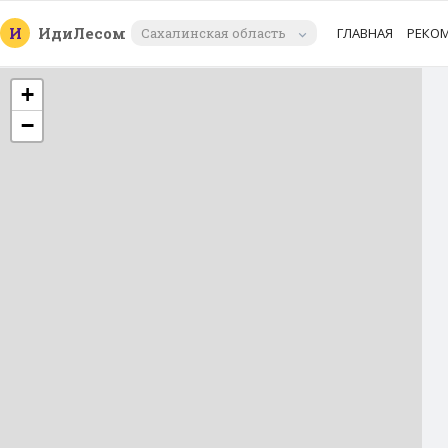
И
Иди
Лесом
Сахалинская область
ГЛАВНАЯ
РЕКО
+
−