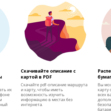
Скачивайте описание с
Распе
ы
картой в PDF
бума
Скачайте pdf-описание маршрута
Вы мо
ать их
и карту, чтобы иметь
карту 
ефоне
возможность изучить
всех в
м
информацию в местах без
допол
жный
интернета.
безопа
батаре