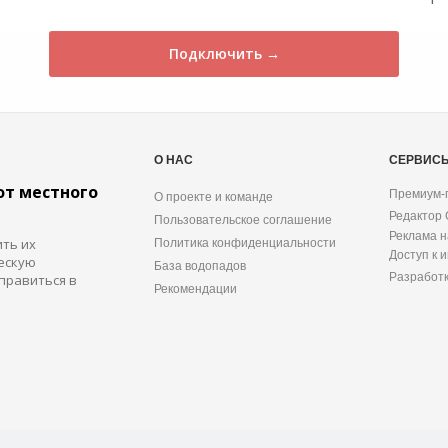
Подключить →
О НАС
СЕРВИС
от местного
Премиум-
О проекте и команде
Редактор
Пользовательское соглашение
Реклама н
ить их
Политика конфиденциальности
Доступ к 
ескую
База водопадов
Разработ
правиться в
Рекомендации