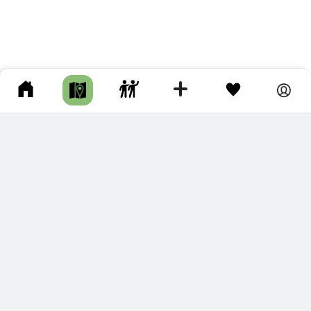
ПОДКЛЮЧИТЕ ДЛЯ СЕБЯ
ПРЕМИУМ
С премиум аккаунтом Вы сможете
скачивать треки в разных форматах для мобильных карт
и навигаторов
распечатывать маршруты и сохранять их в pdf,
копировать треки с сайта в свою библиотеку
наслаждаться сайтом без рекламы
помочь проекту и почувствовать себя лучше