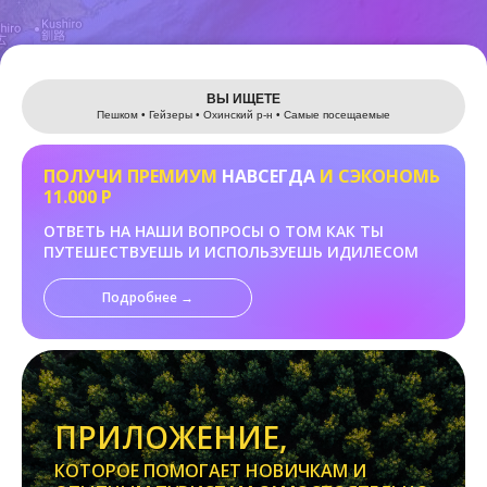
Leaflet
ВЫ ИЩЕТЕ
Пешком • Гейзеры • Охинский р-н • Самые посещаемые
ПОЛУЧИ ПРЕМИУМ
НАВСЕГДА
И СЭКОНОМЬ
11.000 Р
ОТВЕТЬ НА НАШИ ВОПРОСЫ О ТОМ КАК ТЫ
ПУТЕШЕСТВУЕШЬ И ИСПОЛЬЗУЕШЬ ИДИЛЕСОМ
Подробнее →
ПРИЛОЖЕНИЕ,
КОТОРОЕ ПОМОГАЕТ НОВИЧКАМ И