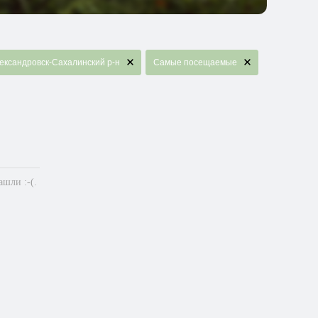
ександровск-Сахалинский р-н
Самые посещаемые
шли :-(.