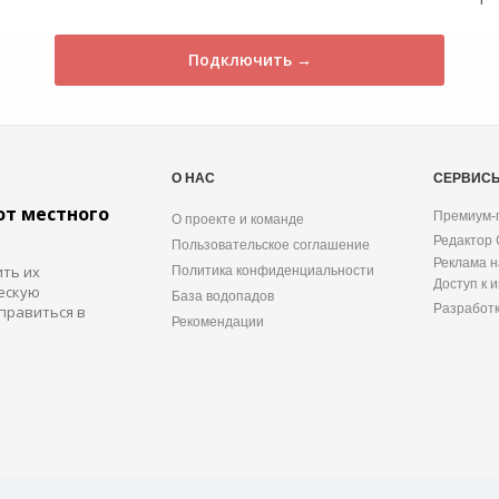
Подключить →
О НАС
СЕРВИС
от местного
Премиум-
О проекте и команде
Редактор
Пользовательское соглашение
Реклама н
ить их
Политика конфиденциальности
Доступ к 
ескую
База водопадов
Разработ
правиться в
Рекомендации