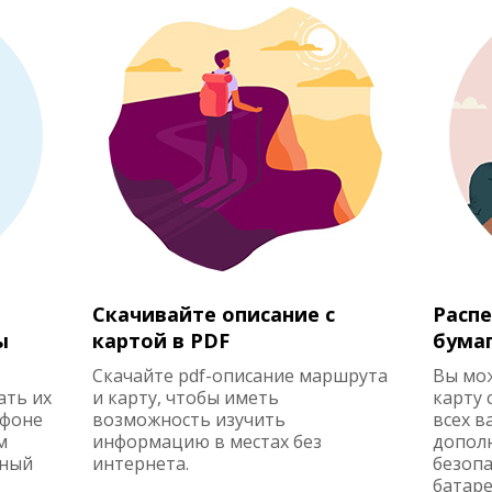
Скачивайте описание с
Распе
ы
картой в PDF
бума
Скачайте pdf-описание маршрута
Вы мо
ать их
и карту, чтобы иметь
карту 
ефоне
возможность изучить
всех в
м
информацию в местах без
допол
жный
интернета.
безопа
батаре