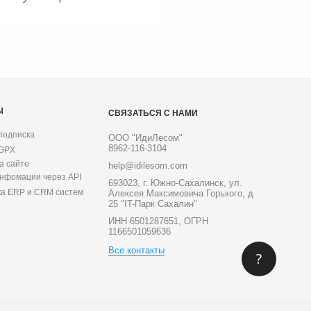
Ы
СВЯЗАТЬСЯ С НАМИ
подписка
ООО "ИдиЛесом"
8962-116-3104
 GPX
а сайте
help@idilesom.com
инфомации через API
693023, г. Южно-Сахалинск, ул.
ка ERP и CRM систем
Алексея Максимовича Горького, д
25 "IT-Парк Сахалин"
ИНН 6501287651, ОГРН
1166501059636
Все контакты
?