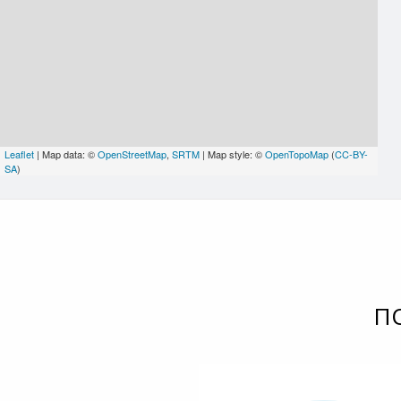
Leaflet
| Map data: ©
OpenStreetMap
,
SRTM
| Map style: ©
OpenTopoMap
(
CC-BY-
SA
)
П