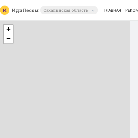
И
Иди
Лесом
Сахалинская область
ГЛАВНАЯ
РЕКО
+
−