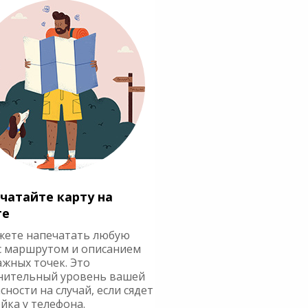
чатайте карту на
ге
жете напечатать любую
с маршрутом и описанием
ажных точек. Это
нительный уровень вашей
сности на случай, если сядет
йка у телефона.