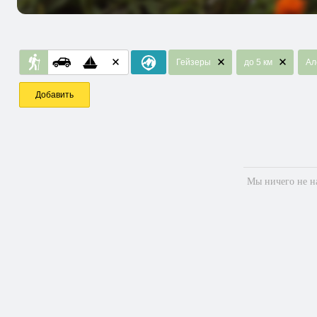
Гейзеры
до 5 км
Ал
Добавить
Мы ничего не на