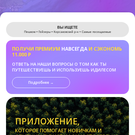
Leaflet
ВЫ ИЩЕТЕ
Пешком • Гейзеры • Корсаковский р-н • Самые посещаемые
ПОЛУЧИ ПРЕМИУМ
НАВСЕГДА
И СЭКОНОМЬ
11.000 Р
ОТВЕТЬ НА НАШИ ВОПРОСЫ О ТОМ КАК ТЫ
ПУТЕШЕСТВУЕШЬ И ИСПОЛЬЗУЕШЬ ИДИЛЕСОМ
Подробнее →
ПРИЛОЖЕНИЕ,
КОТОРОЕ ПОМОГАЕТ НОВИЧКАМ И