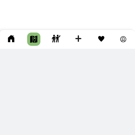
ПОДКЛЮЧИТЕ ДЛЯ СЕБЯ
ПРЕМИУМ
С премиум аккаунтом Вы сможете
скачивать треки в разных форматах для мобильных карт
и навигаторов
распечатывать маршруты и сохранять их в pdf,
копировать треки с сайта в свою библиотеку
наслаждаться сайтом без рекламы
помочь проекту и почувствовать себя лучше