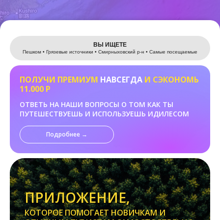
Leaflet
ВЫ ИЩЕТЕ
Пешком • Грязевые источники • Смирныховский р-н • Самые посещаемые
ПОЛУЧИ ПРЕМИУМ
НАВСЕГДА
И СЭКОНОМЬ
11.000 Р
ОТВЕТЬ НА НАШИ ВОПРОСЫ О ТОМ КАК ТЫ
ПУТЕШЕСТВУЕШЬ И ИСПОЛЬЗУЕШЬ ИДИЛЕСОМ
Подробнее →
ПРИЛОЖЕНИЕ,
КОТОРОЕ ПОМОГАЕТ НОВИЧКАМ И