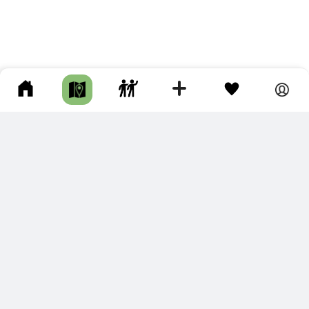
ПОДКЛЮЧИТЕ ДЛЯ СЕБЯ
ПРЕМИУМ
С премиум аккаунтом Вы сможете
скачивать треки в разных форматах для мобильных карт
и навигаторов
распечатывать маршруты и сохранять их в pdf,
копировать треки с сайта в свою библиотеку
наслаждаться сайтом без рекламы
помочь проекту и почувствовать себя лучше