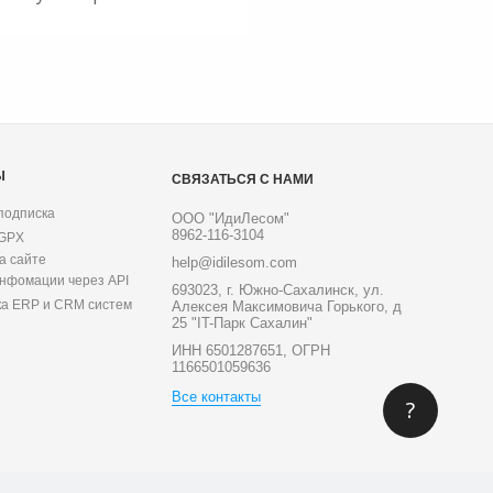
Ы
СВЯЗАТЬСЯ С НАМИ
подписка
ООО "ИдиЛесом"
8962-116-3104
 GPX
а сайте
help@idilesom.com
инфомации через API
693023, г. Южно-Сахалинск, ул.
ка ERP и CRM систем
Алексея Максимовича Горького, д
25 "IT-Парк Сахалин"
ИНН 6501287651, ОГРН
1166501059636
Все контакты
?