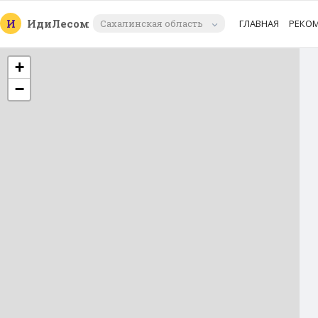
И
Иди
Лесом
Сахалинская область
ГЛАВНАЯ
РЕКО
+
−