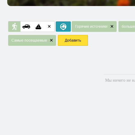
Горячие источники
больше
Самые посещаемые
Добавить
Мы ничего не на