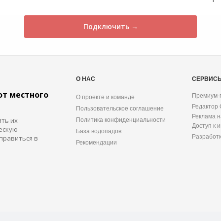
Подключить →
О НАС
СЕРВИС
от местного
Премиум-
О проекте и команде
Редактор
Пользовательское соглашение
Реклама н
ить их
Политика конфиденциальности
Доступ к 
ескую
База водопадов
Разработ
правиться в
Рекомендации