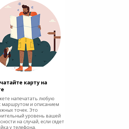
чатайте карту на
ге
жете напечатать любую
с маршрутом и описанием
ажных точек. Это
нительный уровень вашей
сности на случай, если сядет
йка у телефона.