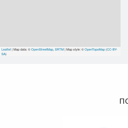
Leaflet
| Map data: ©
OpenStreetMap
,
SRTM
| Map style: ©
OpenTopoMap
(
CC-BY-
SA
)
П