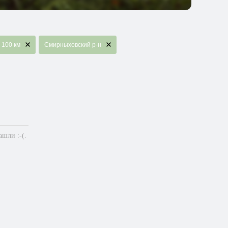
 100 км
Смирныховский р-н
шли :-(.