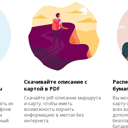
Скачивайте описание с
Распе
ы
картой в PDF
бума
Скачайте pdf-описание маршрута
Вы мо
ать их
и карту, чтобы иметь
карту 
ефоне
возможность изучить
всех в
м
информацию в местах без
допол
жный
интернета.
безопа
батаре