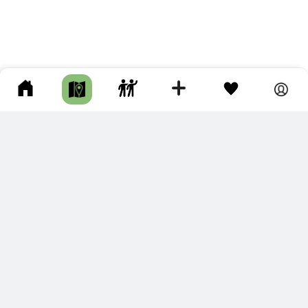
ПОДКЛЮЧИТЕ ДЛЯ СЕБЯ
ПРЕМИУМ
С премиум аккаунтом Вы сможете
скачивать треки в разных форматах для мобильных карт
и навигаторов
распечатывать маршруты и сохранять их в pdf,
копировать треки с сайта в свою библиотеку
наслаждаться сайтом без рекламы
помочь проекту и почувствовать себя лучше