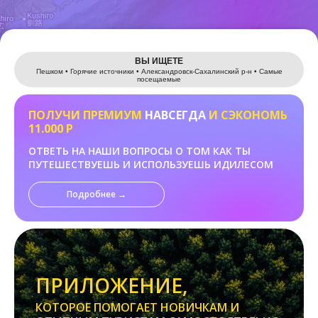
Leaflet
ВЫ ИЩЕТЕ
Пешком • Горячие источники • Александровск-Сахалинский р-н • Самые
посещаемые
ПОЛУЧИ ПРЕМИУМ
НАВСЕГДА
И СЭКОНОМЬ
11.000 Р
ОТВЕТЬ НА НАШИ ВОПРОСЫ О ТОМ КАК ТЫ
ПУТЕШЕСТВУЕШЬ И ИСПОЛЬЗУЕШЬ ИДИЛЕСОМ
Подробнее →
ПРИЛОЖЕНИЕ,
КОТОРОЕ ПОМОГАЕТ НОВИЧКАМ И