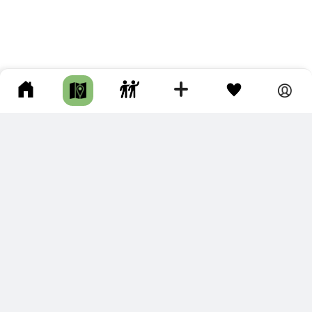
ПОДКЛЮЧИТЕ ДЛЯ СЕБЯ
ПРЕМИУМ
С премиум аккаунтом Вы сможете
скачивать треки в разных форматах для мобильных карт
и навигаторов
распечатывать маршруты и сохранять их в pdf,
копировать треки с сайта в свою библиотеку
наслаждаться сайтом без рекламы
помочь проекту и почувствовать себя лучше