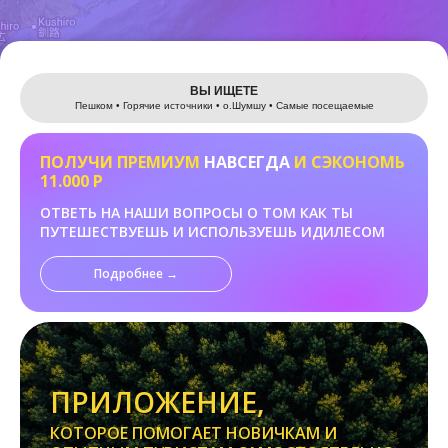
Leaflet
ВЫ ИЩЕТЕ
Пешком • Горячие источники • о.Шумшу • Самые посещаемые
ПОЛУЧИ ПРЕМИУМ
НАВСЕГДА
И СЭКОНОМЬ
11.000 Р
ОТВЕТЬ НА НАШИ ВОПРОСЫ О ТОМ КАК ТЫ
ПУТЕШЕСТВУЕШЬ И ИСПОЛЬЗУЕШЬ ИДИЛЕСОМ
Подробнее →
ПРИЛОЖЕНИЕ,
КОТОРОЕ ПОМОГАЕТ НОВИЧКАМ И