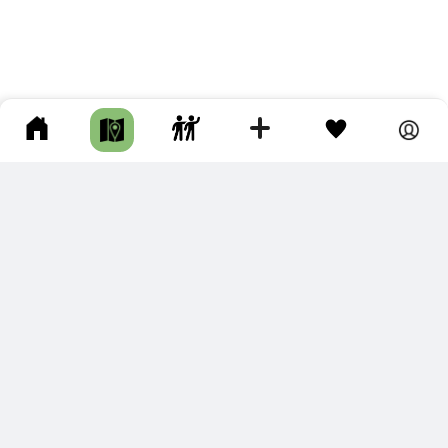
ПОДКЛЮЧИТЕ ДЛЯ СЕБЯ
ПРЕМИУМ
С премиум аккаунтом Вы сможете
скачивать треки в разных форматах для мобильных карт
и навигаторов
распечатывать маршруты и сохранять их в pdf,
копировать треки с сайта в свою библиотеку
наслаждаться сайтом без рекламы
помочь проекту и почувствовать себя лучше