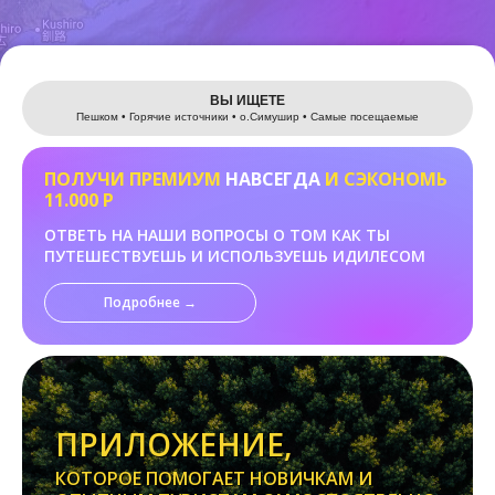
Leaflet
ВЫ ИЩЕТЕ
Пешком • Горячие источники • о.Cимушир • Самые посещаемые
ПОЛУЧИ ПРЕМИУМ
НАВСЕГДА
И СЭКОНОМЬ
11.000 Р
ОТВЕТЬ НА НАШИ ВОПРОСЫ О ТОМ КАК ТЫ
ПУТЕШЕСТВУЕШЬ И ИСПОЛЬЗУЕШЬ ИДИЛЕСОМ
Подробнее →
ПРИЛОЖЕНИЕ,
КОТОРОЕ ПОМОГАЕТ НОВИЧКАМ И