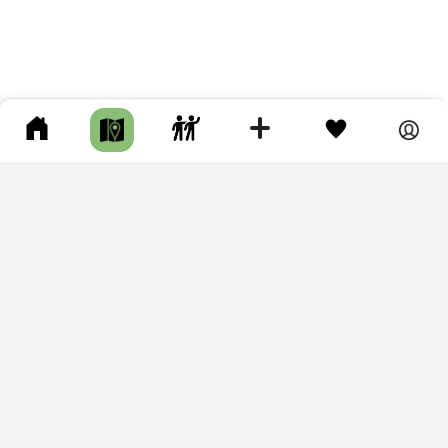
ПОДКЛЮЧИТЕ ДЛЯ СЕБЯ
ПРЕМИУМ
С премиум аккаунтом Вы сможете
скачивать треки в разных форматах для мобильных карт
и навигаторов
распечатывать маршруты и сохранять их в pdf,
копировать треки с сайта в свою библиотеку
наслаждаться сайтом без рекламы
помочь проекту и почувствовать себя лучше