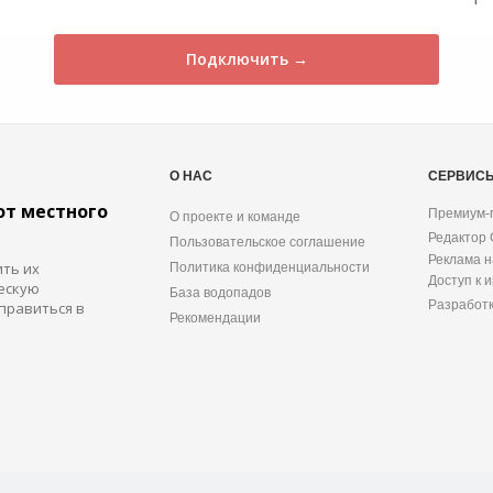
Подключить →
О НАС
СЕРВИС
от местного
Премиум-
О проекте и команде
Редактор
Пользовательское соглашение
Реклама н
ить их
Политика конфиденциальности
Доступ к 
ескую
База водопадов
Разработ
правиться в
Рекомендации