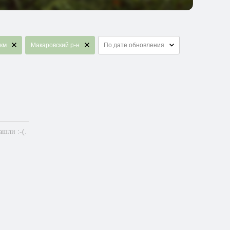
 км
Макаровский р-н
По дате обновления
шли :-(.