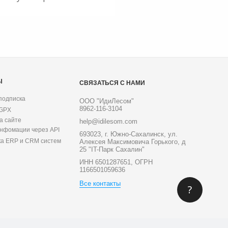
Ы
СВЯЗАТЬСЯ С НАМИ
подписка
ООО "ИдиЛесом"
8962-116-3104
 GPX
а сайте
help@idilesom.com
инфомации через API
693023, г. Южно-Сахалинск, ул.
ка ERP и CRM систем
Алексея Максимовича Горького, д
25 "IT-Парк Сахалин"
ИНН 6501287651, ОГРН
1166501059636
Все контакты
?