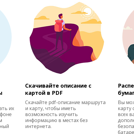
Скачивайте описание с
Распе
ы
картой в PDF
бума
Скачайте pdf-описание маршрута
Вы мо
ать их
и карту, чтобы иметь
карту 
ефоне
возможность изучить
всех в
м
информацию в местах без
допол
жный
интернета.
безопа
батаре