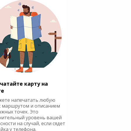
чатайте карту на
ге
жете напечатать любую
с маршрутом и описанием
ажных точек. Это
нительный уровень вашей
сности на случай, если сядет
йка у телефона.