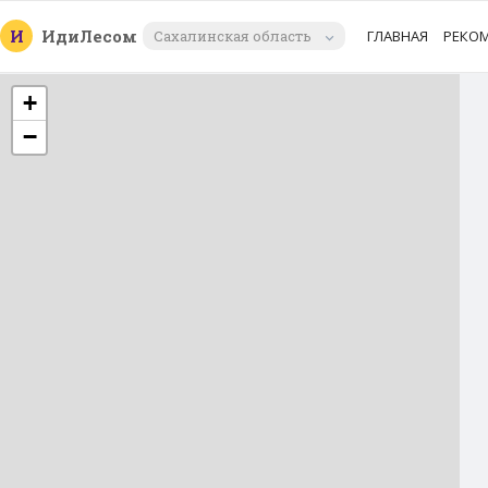
И
Иди
Лесом
Сахалинская область
ГЛАВНАЯ
РЕКО
+
−