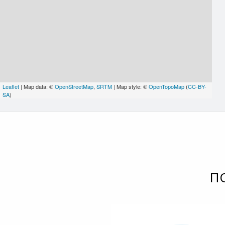
Leaflet
| Map data: ©
OpenStreetMap
,
SRTM
| Map style: ©
OpenTopoMap
(
CC-BY-
SA
)
П