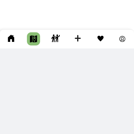
ПОДКЛЮЧИТЕ ДЛЯ СЕБЯ
ПРЕМИУМ
С премиум аккаунтом Вы сможете
скачивать треки в разных форматах для мобильных карт
и навигаторов
распечатывать маршруты и сохранять их в pdf,
копировать треки с сайта в свою библиотеку
наслаждаться сайтом без рекламы
помочь проекту и почувствовать себя лучше