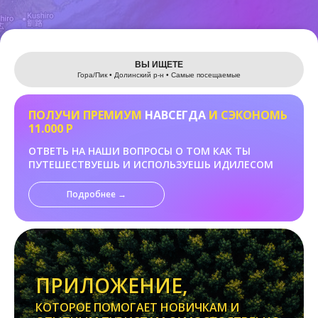
Leaflet
ВЫ ИЩЕТЕ
Гора/Пик • Долинский р-н • Самые посещаемые
ПОЛУЧИ ПРЕМИУМ
НАВСЕГДА
И СЭКОНОМЬ
11.000 Р
ОТВЕТЬ НА НАШИ ВОПРОСЫ О ТОМ КАК ТЫ
ПУТЕШЕСТВУЕШЬ И ИСПОЛЬЗУЕШЬ ИДИЛЕСОМ
Подробнее →
ПРИЛОЖЕНИЕ,
КОТОРОЕ ПОМОГАЕТ НОВИЧКАМ И