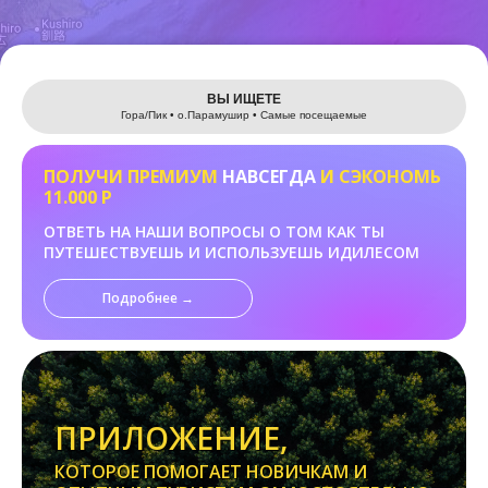
Leaflet
ВЫ ИЩЕТЕ
Гора/Пик • о.Парамушир • Самые посещаемые
ПОЛУЧИ ПРЕМИУМ
НАВСЕГДА
И СЭКОНОМЬ
11.000 Р
ОТВЕТЬ НА НАШИ ВОПРОСЫ О ТОМ КАК ТЫ
ПУТЕШЕСТВУЕШЬ И ИСПОЛЬЗУЕШЬ ИДИЛЕСОМ
Подробнее →
ПРИЛОЖЕНИЕ,
КОТОРОЕ ПОМОГАЕТ НОВИЧКАМ И