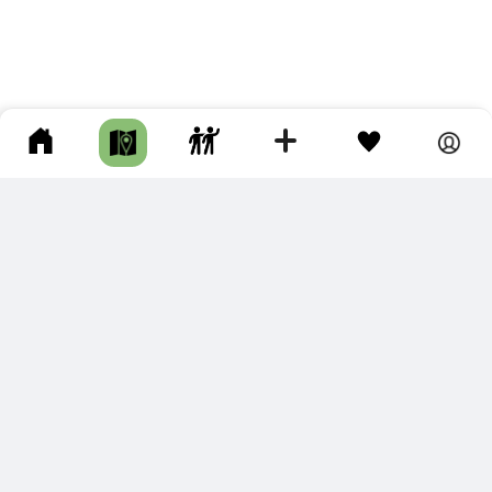
ПОДКЛЮЧИТЕ ДЛЯ СЕБЯ
ПРЕМИУМ
С премиум аккаунтом Вы сможете
скачивать треки в разных форматах для мобильных карт
и навигаторов
распечатывать маршруты и сохранять их в pdf,
копировать треки с сайта в свою библиотеку
наслаждаться сайтом без рекламы
помочь проекту и почувствовать себя лучше