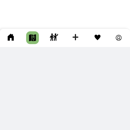
ПОДКЛЮЧИТЕ ДЛЯ СЕБЯ
ПРЕМИУМ
С премиум аккаунтом Вы сможете
скачивать треки в разных форматах для мобильных карт
и навигаторов
распечатывать маршруты и сохранять их в pdf,
копировать треки с сайта в свою библиотеку
наслаждаться сайтом без рекламы
помочь проекту и почувствовать себя лучше