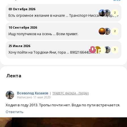
03 Октября 2026
2
Есть огромное желание в начале … Транспорт-Ниссан Сафари, не под
10 Сентября 2026
2
Ищу попутчиков на осень … Всем привет.
25 Июля 2026
5
Хочу пойти на Тордоки-Яни, гора … 89021664405 MAX
Лента
Всеволод Казаков
ТРАВЕРС ФАЛАЗА - ПИДАН
|
Написано 11 мая 2020
Ходил в году 2013. Тропы почти нет. Вода по пути встречается.
Ответить