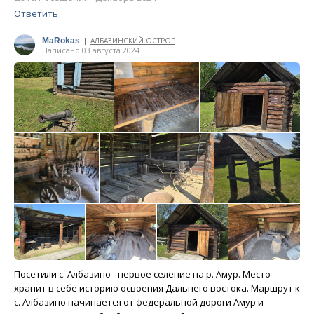
Ответить
MaRokas
АЛБАЗИНСКИЙ ОСТРОГ
|
Написано 03 августа 2024
Посетили с. Албазино - первое селение на р. Амур. Место
хранит в себе историю освоения Дальнего востока. Маршрут к
с. Албазино начинается от федеральной дороги Амур и