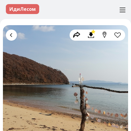
ИдиЛесом