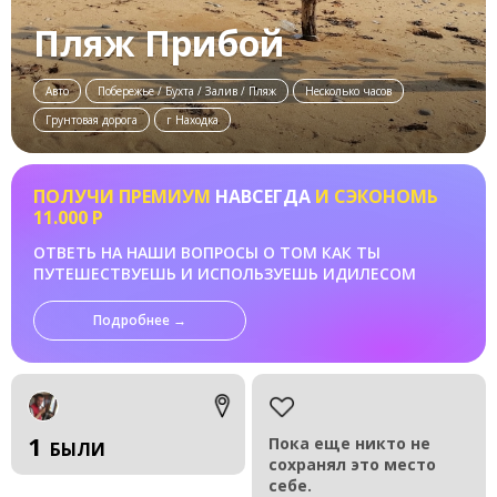
Пляж Прибой
Авто
Побережье / Бухта / Залив / Пляж
Несколько часов
Грунтовая дорога
г Находка
ПОЛУЧИ ПРЕМИУМ
НАВСЕГДА
И СЭКОНОМЬ
11.000 Р
ОТВЕТЬ НА НАШИ ВОПРОСЫ О ТОМ КАК ТЫ
ПУТЕШЕСТВУЕШЬ И ИСПОЛЬЗУЕШЬ ИДИЛЕСОМ
Подробнее →
1
Пока еще никто не
БЫЛИ
сохранял это место
себе.