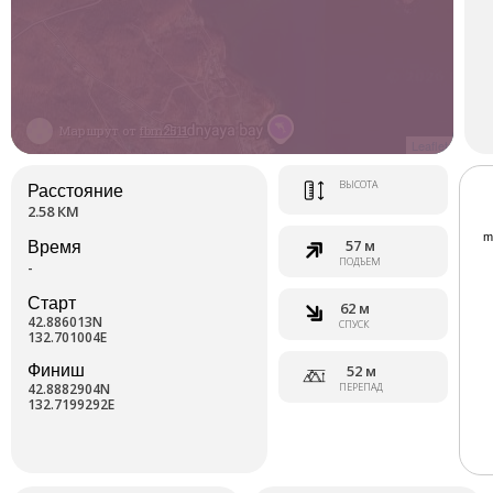
Маршрут от
fbm2511
Leaflet
ВЫСОТА
Расстояние
2.58 КМ
57 м
Время
ПОДЪЕМ
-
Старт
62 м
42.886013N
СПУСК
132.701004E
Финиш
52 м
42.8882904N
ПЕРЕПАД
132.7199292E