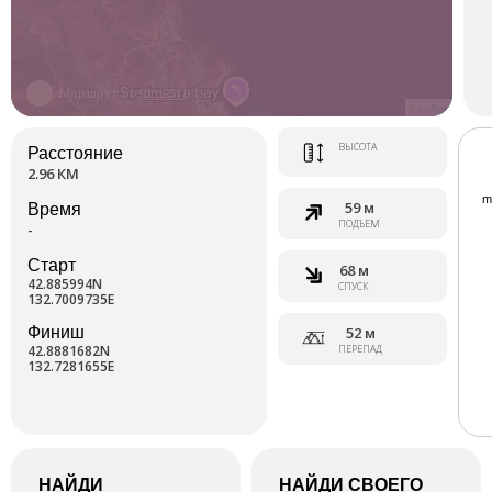
Маршрут от
fbm2511
Leaflet
ВЫСОТА
Расстояние
2.96 КМ
59 м
Время
ПОДЪЕМ
-
Старт
68 м
42.885994N
СПУСК
132.7009735E
Финиш
52 м
42.8881682N
ПЕРЕПАД
132.7281655E
НАЙДИ
НАЙДИ СВОЕГО