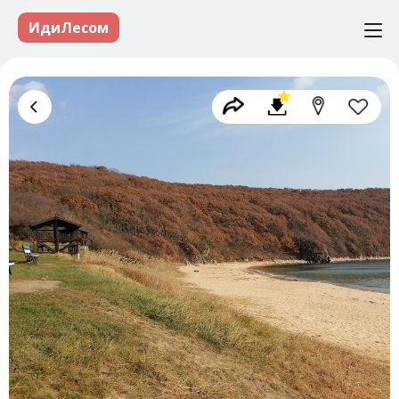
ИдиЛесом