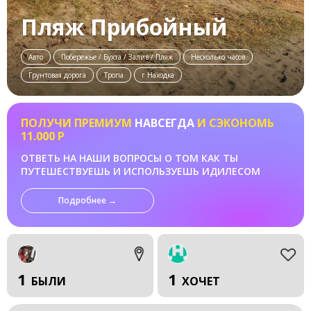
Пляж Прибойный
Авто
Побережье / Бухта / Залив / Пляж
Несколько часов
Грунтовая дорога
Тропа
г Находка
ПОЛУЧИ ПРЕМИУМ
НАВСЕГДА
И СЭКОНОМЬ
11.000 Р
ОТВЕТЬ НА НАШИ ВОПРОСЫ О ТОМ КАК ТЫ
ПУТЕШЕСТВУЕШЬ И ИСПОЛЬЗУЕШЬ ИДИЛЕСОМ
Подробнее →
1
1
БЫЛИ
ХОЧЕТ