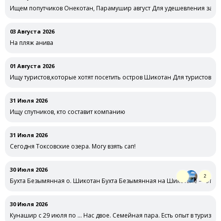
Ищем попутчиков Онекотан, Парамушир август Для удешевления забр
03 Августа 2026
На пляж анива
01 Августа 2026
Ищу туристов,которые хотят посетить остров Шикотан Для туристов Ш
31 Июля 2026
Ищу спутников, кто составит компанию
31 Июля 2026
Сегодня Токсовские озера. Могу взять сап!
30 Июля 2026
2
Бухта Безымянная о. Шикотан Бухта Безымянная на Шикотане — это, 
30 Июля 2026
Кунашир с 29 июля по … Нас двое. Семейная пара. Есть опыт в туризме