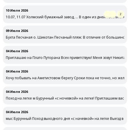
под различную рыбу ) рядом с …
10 Июля 2026
2
10.07, 11.07 Холмский бумажный завод, … В один из дней посетить Хол
09 Июля 2026
Бухта Песчаная о. Шикотан Песчаный пляж: В отличие от большинства б
04 Июля 2026
Приглашаю на Плато Путорана Всех приветствую! Меня зовут Никита.
04 Июля 2026
Хочу побывать на Аметистовом берегу Сроки пока не точно, но желате
04 Июля 2026
Поход на легке м Бурунный «с ночевкой» на легке! Приглашаем вас а 
04 Июля 2026
мыс Бурунный Поход выходного дня «с начевкой» на легке Выезд в суб