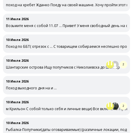
поход на хребет Жданко Поеду на своей машине. Хочу пройти этот ма
11 Июля 2026
Возьмите меня с собой 11.07 … Привет! У меня свободный день на саха
10 Июля 2026
Поход по ББТ( отрезок с … С товарищем собираемся неспешно прогуля
10 Июля 2026
2
Шантарские острова Ищу попутчиков с Николаевска до Шантар
10 Июля 2026
Поход выходного дня на и …
10 Июля 2026
2
м Крильон С собой только себя и личные вещи) Все включено! Програ
10 Июля 2026
Рыбалка-Попутчики(даты оговариваемые) (различные локации, под … 