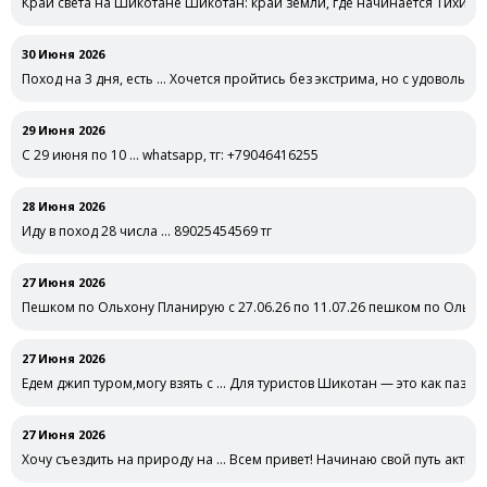
Край света на Шикотане Шикотан: край земли, где начинается Тихий
30 Июня 2026
Поход на 3 дня, есть … Хочется пройтись без экстрима, но с удовольст
29 Июня 2026
С 29 июня по 10 … whatsapp, тг: +79046416255
28 Июня 2026
Иду в поход 28 числа … 89025454569 тг
27 Июня 2026
Пешком по Ольхону Планирую с 27.06.26 по 11.07.26 пешком по Ольхон
27 Июня 2026
Едем джип туром,могу взять с … Для туристов Шикотан — это как пазл
27 Июня 2026
Хочу съездить на природу на … Всем привет! Начинаю свой путь актив