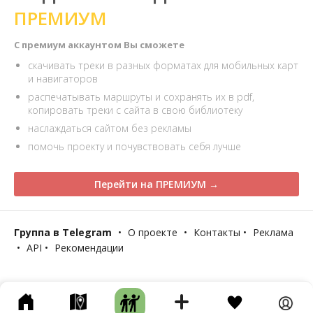
ПРЕМИУМ
С премиум аккаунтом Вы сможете
скачивать треки в разных форматах для мобильных карт
и навигаторов
распечатывать маршруты и сохранять их в pdf,
копировать треки с сайта в свою библиотеку
наслаждаться сайтом без рекламы
помочь проекту и почувствовать себя лучше
Перейти на ПРЕМИУМ →
Группа в Telegram
•
О проекте
•
Контакты
•
Реклама
•
API
•
Рекомендации