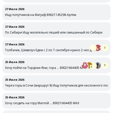
27 Июля 2026
Ищу попутчиков на Матуа))) 89621145298 Артём
27 Июля 2026
По Сибири Ищу желательно пеший или смешанный по Сибири
27 Июля 2026
2
Толбачик, Шивелуч Едем с 2 по 7 сентября нужно 2 чел для …
25 Июля 2026
5
Хочу пойти на Тордоки-Яни, гора … 89021664405 MAX
25 Июля 2026
Через горы в Сочи (маршрут 8) Ищу попутчиков для несложного поход
25 Июля 2026
Хочу сходить на гору Маглой … 89021664405 MAX