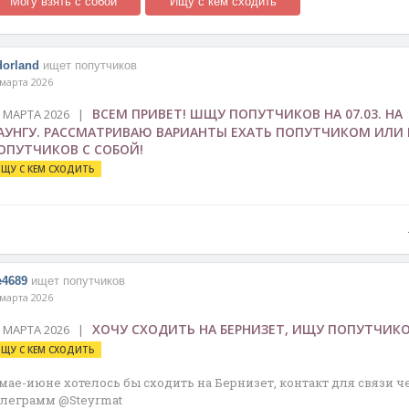
Могу взять с собой
Ищу с кем сходить
dorland
ищет попутчиков
 марта 2026
ВСЕМ ПРИВЕТ! ШЩУ ПОПУТЧИКОВ НА 07.03. НА
7 МАРТА 2026 |
АУНГУ. РАССМАТРИВАЮ ВАРИАНТЫ ЕХАТЬ ПОПУТЧИКОМ ИЛИ 
ОПУТЧИКОВ С СОБОЙ!
ЩУ С КЕМ СХОДИТЬ
e4689
ищет попутчиков
 марта 2026
ХОЧУ СХОДИТЬ НА БЕРНИЗЕТ, ИЩУ ПОПУТЧИК
9 МАРТА 2026 |
ЩУ С КЕМ СХОДИТЬ
 мае-июне хотелось бы сходить на Бернизет, контакт для связи ч
елеграмм @Steyrmat