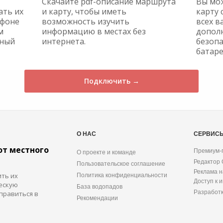
Скачайте pdf-описание маршрута
Вы мо
ать их
и карту, чтобы иметь
карту 
ефоне
возможность изучить
всех в
м
информацию в местах без
допол
жный
интернета.
безопа
батаре
Подключить →
О НАС
СЕРВИС
от местного
Премиум-
О проекте и команде
Редактор
Пользовательское соглашение
Реклама н
ить их
Политика конфиденциальности
Доступ к 
ескую
База водопадов
Разработ
правиться в
Рекомендации