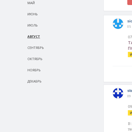
МАЙ
ИЮНЬ
si
ИЮЛЬ
05
АВГУСТ
0
Т
СEНТЯБРЬ
П
И
ОКТЯБРЬ
НОЯБРЬ
ДЕКАБРЬ
st
09
0
И
В
т