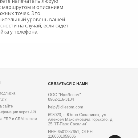
жете напечатать любую
с маршрутом и описанием
ажных точек. Это
нительный уровень вашей
сности на случай, если сядет
йка у телефона.
Ы
СВЯЗАТЬСЯ С НАМИ
подписка
ООО "ИдиЛесом"
8962-116-3104
 GPX
а сайте
help@idilesom.com
инфомации через API
693023, г. Южно-Сахалинск, ул.
ка ERP и CRM систем
Алексея Максимовича Горького, д
25 "IT-Парк Сахалин"
ИНН 6501287651, ОГРН
1166501059636