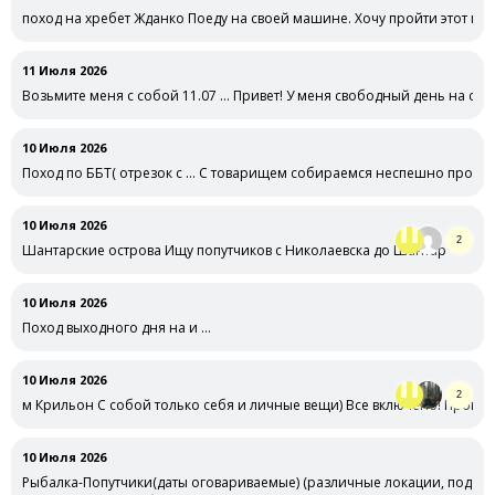
поход на хребет Жданко Поеду на своей машине. Хочу пройти этот ма
11 Июля 2026
Возьмите меня с собой 11.07 … Привет! У меня свободный день на саха
10 Июля 2026
Поход по ББТ( отрезок с … С товарищем собираемся неспешно прогуля
10 Июля 2026
2
Шантарские острова Ищу попутчиков с Николаевска до Шантар
10 Июля 2026
Поход выходного дня на и …
10 Июля 2026
2
м Крильон С собой только себя и личные вещи) Все включено! Програ
10 Июля 2026
Рыбалка-Попутчики(даты оговариваемые) (различные локации, под … 