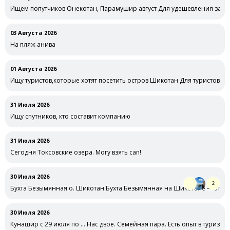
Ищем попутчиков Онекотан, Парамушир август Для удешевления забр
03 Августа 2026
На пляж анива
01 Августа 2026
Ищу туристов,которые хотят посетить остров Шикотан Для туристов Ш
31 Июля 2026
Ищу спутников, кто составит компанию
31 Июля 2026
Сегодня Токсовские озера. Могу взять сап!
30 Июля 2026
2
Бухта Безымянная о. Шикотан Бухта Безымянная на Шикотане — это, 
30 Июля 2026
Кунашир с 29 июля по … Нас двое. Семейная пара. Есть опыт в туризме