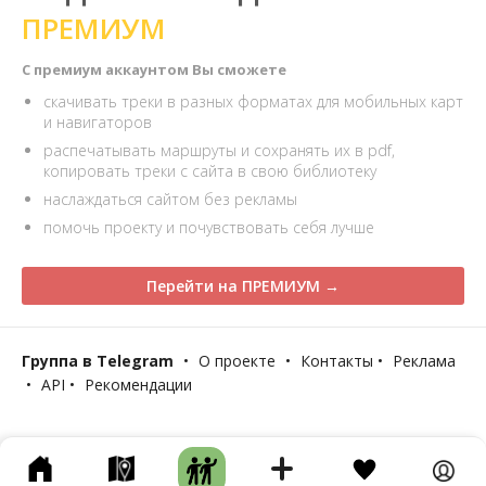
ПРЕМИУМ
С премиум аккаунтом Вы сможете
скачивать треки в разных форматах для мобильных карт
и навигаторов
распечатывать маршруты и сохранять их в pdf,
копировать треки с сайта в свою библиотеку
наслаждаться сайтом без рекламы
помочь проекту и почувствовать себя лучше
Перейти на ПРЕМИУМ →
Группа в Telegram
•
О проекте
•
Контакты
•
Реклама
•
API
•
Рекомендации