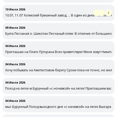
под различную рыбу ) рядом с …
10 Июля 2026
2
10.07, 11.07 Холмский бумажный завод, … В один из дней посетить Хол
09 Июля 2026
Бухта Песчаная о. Шикотан Песчаный пляж: В отличие от большинства б
04 Июля 2026
Приглашаю на Плато Путорана Всех приветствую! Меня зовут Никита.
04 Июля 2026
Хочу побывать на Аметистовом берегу Сроки пока не точно, но желате
04 Июля 2026
Поход на легке м Бурунный «с ночевкой» на легке! Приглашаем вас а 
04 Июля 2026
мыс Бурунный Поход выходного дня «с начевкой» на легке Выезд в суб