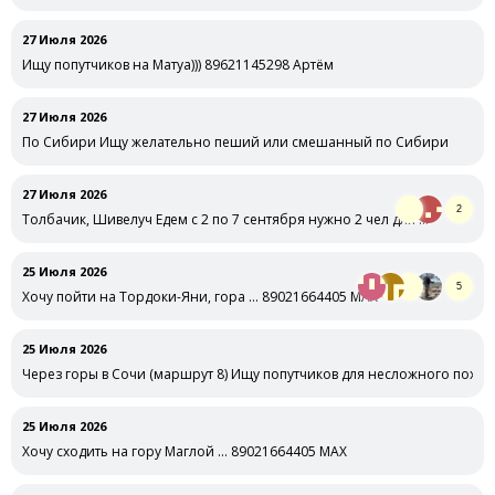
27 Июля 2026
Ищу попутчиков на Матуа))) 89621145298 Артём
27 Июля 2026
По Сибири Ищу желательно пеший или смешанный по Сибири
27 Июля 2026
2
Толбачик, Шивелуч Едем с 2 по 7 сентября нужно 2 чел для …
25 Июля 2026
5
Хочу пойти на Тордоки-Яни, гора … 89021664405 MAX
25 Июля 2026
Через горы в Сочи (маршрут 8) Ищу попутчиков для несложного поход
25 Июля 2026
Хочу сходить на гору Маглой … 89021664405 MAX