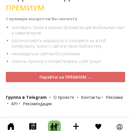
ПРЕМИУМ
С премиум аккаунтом Вы сможете
скачивать треки в разных форматах для мобильных карт
и навигаторов
распечатывать маршруты и сохранять их в pdf,
копировать треки с сайта в свою библиотеку
наслаждаться сайтом без рекламы
помочь проекту и почувствовать себя лучше
Перейти на ПРЕМИУМ →
Группа в Telegram
•
О проекте
•
Контакты
•
Реклама
•
API
•
Рекомендации