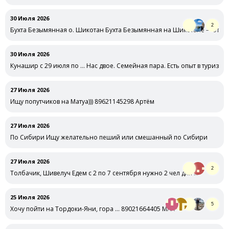
30 Июля 2026
2
Бухта Безымянная о. Шикотан Бухта Безымянная на Шикотане — это, 
30 Июля 2026
Кунашир с 29 июля по … Нас двое. Семейная пара. Есть опыт в туризме
27 Июля 2026
Ищу попутчиков на Матуа))) 89621145298 Артём
27 Июля 2026
По Сибири Ищу желательно пеший или смешанный по Сибири
27 Июля 2026
2
Толбачик, Шивелуч Едем с 2 по 7 сентября нужно 2 чел для …
25 Июля 2026
5
Хочу пойти на Тордоки-Яни, гора … 89021664405 MAX